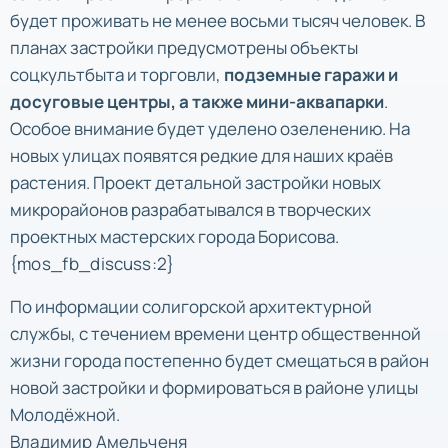
будет проживать не менее восьми тысяч человек. В
планах застройки предусмотрены объекты
соцкультбыта и торговли,
подземные гаражи и
досуговые центры, а также мини-аквапарки
.
Особое внимание будет уделено озеленению. На
новых улицах появятся редкие для наших краёв
растения. Проект детальной застройки новых
микрорайонов разрабатывался в творческих
проектных мастерских города Борисова.
{mos_fb_discuss:2}
По информации солигорской архитектурной
службы, с течением времени центр общественной
жизни города постепенно будет смещаться в район
новой застройки и формироваться в районе улицы
Молодёжной.
Владимир Амельченя