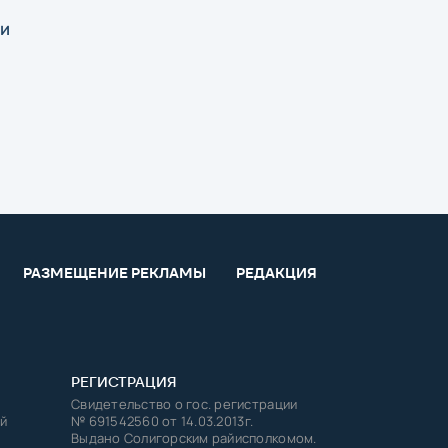
 и
РАЗМЕЩЕНИЕ РЕКЛАМЫ
РЕДАКЦИЯ
РЕГИСТРАЦИЯ
Свидетельство о гос. регистрации
й
№ 691542560 от 14.03.2013г.
Выдано Солигорским райисполкомом.