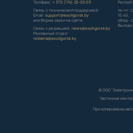
Тел/факс:
+ 375 (174) 25-03-03
Республ
Связь с технической поддержкой:
пн-чт: с
Email:
support@esoligorsk.by
15:45,
или Форма связи на сайте
обед - с
Выходно
Связь с редакцией:
news@esoligorsk.by
Рекламный отдел:
reklama@esoligorsk.by
© ООО "Электронн
Частичное или по
При копировании авт