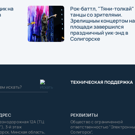
ик на
Рок-баттл, "Тяни-толкай"
в
танцы со зрителями.
Зрелищным концертом на
площади завершился
праздничный уик-энд в
Солигорске
ТЕХНИЧЕСКАЯ ПОДДЕРЖКА
ДРЕС
РЕКВИЗИТЫ
лезнодорожная 12А (ТЦ
Общество с ограниченной
"), 3-й этаж
ответственностью "Электронны
горск, Минская область,
Солигорск",