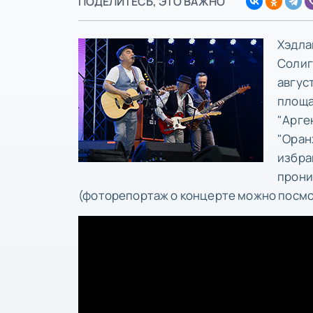
ПОДЕЛИТЕСЬ, ЭТО ВАЖНО
Хэдла
Солиг
авгус
площа
"Арген
"Оран
избра
прони
(фоторепортаж о концерте можно посм