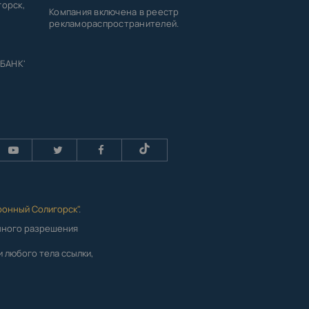
горск,
Компания включена в реестр
рекламораспространителей.
 БАНК'
ронный Солигорск"
.
енного разрешения
 любого тела ссылки,