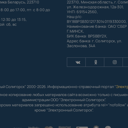
ика Беларусь, 223710
223710, Минская область, г. Соли
ул. Железнодорожная, 12а-301,
 8:00 до 17:00, пт: с 8:00 до
УНП: 691542560,
Наш р/с:
 12:30 до 13:15,
BY18BPSB30121730140119330000,
й: сб, вс
Наименование банка: ОАО 'СБЕР
Г.МИНСК,
БИК банка: BPSBBY2X,
Адрес банка: г. Солигорск, ул.
Заслонова, 34А
ый Солигорск" 2000-2026. Информационно-справочный портал "
Элект
лное копирование любых материалов сайта возможно только с письм
администрации ООО "Электронный Солигорск".
орских материалов запрещено использование атрибута rel="nofollow" и
кроме "Электронный Солигорск".