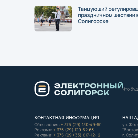
Танцующий регулировщ
праздничном шествии 
Солигорске
КОНТАКТНАЯ ИНФОРМАЦИЯ
НАШ А
Объявления:
+ 375 (29) 130-49-60
ул. Же
Реклама:
+ 375 (29) 129-62-63
"Восток
Реклама:
+ 375 (29 / 33) 617-12-12
г. Соли