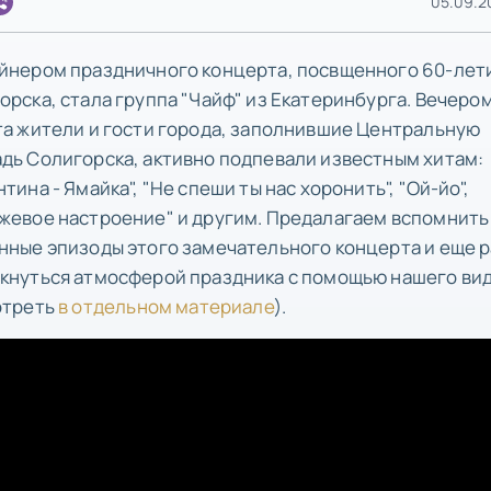
05.09.20
йнером праздничного концерта, посвщенного 60-лет
орска, стала группа "Чайф" из Екатеринбурга. Вечером
та жители и гости города, заполнившие Центральную
дь Солигорска, активно подпевали известным хитам:
тина - Ямайка", "Не спеши ты нас хоронить", "Ой-йо",
жевое настроение" и другим. Предалагаем вспомнить
нные эпизоды этого замечательного концерта и еще р
кнуться атмосферой праздника с помощью нашего ви
отреть
в отдельном материале
).