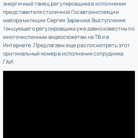
энергичный танец регулировщика в исполнении
представителя столичной Госавтоинспекции
майора милиции Сергея Зараника. Выступления
танцующего регулировщика уже давно известны по
многочисленным видеосюжетам на ТВ и в
Интернете. Предлагаем еще раз посмотреть этот
оригинальный номер в исполнении сотрудника
ГАИ.