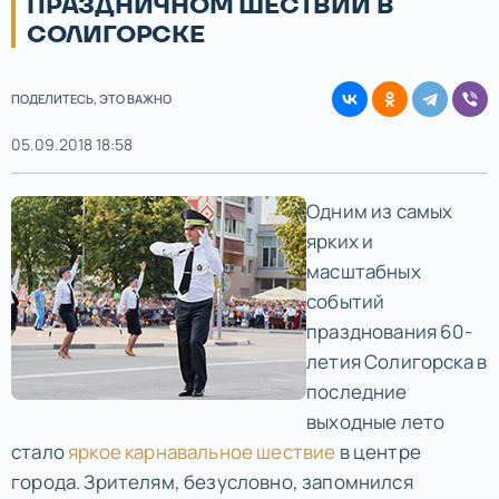
ПРАЗДНИЧНОМ ШЕСТВИИ В
СОЛИГОРСКЕ
ПОДЕЛИТЕСЬ, ЭТО ВАЖНО
05.09.2018 18:58
Одним из самых
ярких и
масштабных
событий
празднования 60-
летия Солигорска в
последние
выходные лето
стало
яркое карнавальное шествие
в центре
города. Зрителям, безусловно, запомнился