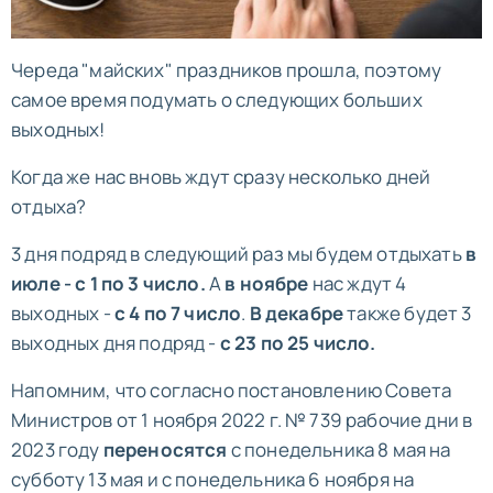
Череда "майских" праздников прошла, поэтому
самое время подумать о следующих больших
выходных!
Когда же нас вновь ждут сразу несколько дней
отдыха?
3 дня подряд в следующий раз мы будем отдыхать
в
июле - с 1 по 3 число.
А
в ноябре
нас ждут 4
выходных -
с 4 по 7 число
.
В декабре
также будет 3
выходных дня подряд -
с 23 по 25 число.
Напомним, что согласно постановлению Совета
Министров от 1 ноября 2022 г. № 739 рабочие дни в
2023 году
переносятся
с понедельника 8 мая на
субботу 13 мая и с понедельника 6 ноября на