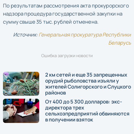
По результатам рассмотрения акта прокурорского
надзора процедура государственной закупки на
сумму свыше 35 тыс. рублей отменена.
Источник:
Генеральная прокуратура Республики
Беларусь
Ошибка загрузки новости
2 км сетей и еще 35 запрещенных
орудий рыболовства изъяли у
жителей Солигорского и Слуцкого
районов
От 400 до 5 300 долларов: экс-
директора трех
сельхозпредприятий обвиняются
в получении взяток