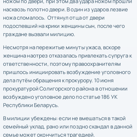
ножом по двери, при этом два удара ножом прошли
насквозь полотно двери. В один из ударов лезвие
ножа сломалось. Оттянул отца от двери
подоспевший на крики женщины сын, после чего
граждане вызвали милицию.
Несмотря на пережитые минуты ужаса, вскоре
женщина наотрез отказалась привлекать супруга к
ответственности, поэтому правоохранителям
пришлось инициировать возбуждение уголовного
дела путём обращения к прокурору. 10 июня
прокуратурой Солигорского района в отношении
возбуждено уголовное дело по статье 186 УК
Республики Беларусь.
В милиции убеждены: если не вмешаться в такой
семейный уклад, рано или поздно скандал в данной
семье может окончиться трагедией.