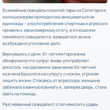
В семейные скандалы пожилой пары из Солигорска
милиционерам приходилось вмешиваться не
единожды – злоупотребление спиртным и агрессия
привели к закономерному итогу, в отношении
семейного скандалиста, взявшегося за нож
возбуждено уголовное дело.
Вернувшись с дачи, 61-летняя горожанка
обнаружила что супруг вновь употребляет
алкоголь: на сделанное замечание 65-летний
мужчина бросился на супругу с ножом, угрожая
лишить жизни. Спасаясь от агрессора, женщина
забежала в ванную комнату и, заперев дверь, стала
звать на помощь.
Разгневанный скандалист стал наносить удары