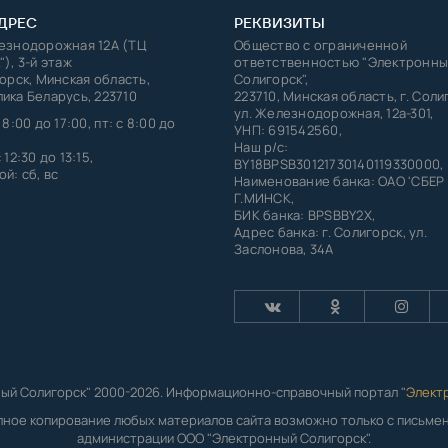
ДРЕС
РЕКВИЗИТЫ
лезнодорожная 12А (ТЦ
Общество с ограниченной
"), 3-й этаж
ответственностью "Электронны
горск, Минская область,
Солигорск",
ика Беларусь, 223710
223710, Минская область, г. Соли
ул. Железнодорожная, 12а-301,
 8:00 до 17:00, пт: с 8:00 до
УНП: 691542560,
Наш р/с:
 12:30 до 13:15,
BY18BPSB30121730140119330000,
й: сб, вс
Наименование банка: ОАО 'СБЕР
Г.МИНСК,
БИК банка: BPSBBY2X,
Адрес банка: г. Солигорск, ул.
Заслонова, 34А
ый Солигорск" 2000-2026. Информационно-справочный портал "
Элект
лное копирование любых материалов сайта возможно только с письм
администрации ООО "Электронный Солигорск".