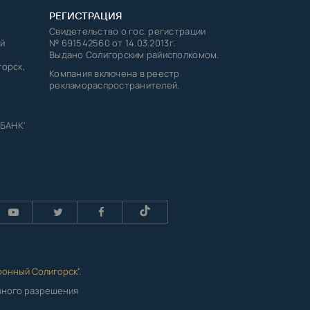
РЕГИСТРАЦИЯ
Свидетельство о гос. регистрации
й
№ 691542560 от 14.03.2013г.
Выдано Солигорским райисполкомом.
горск,
Компания включена в реестр
рекламораспространителей.
 БАНК'
ронный Солигорск"
.
енного разрешения