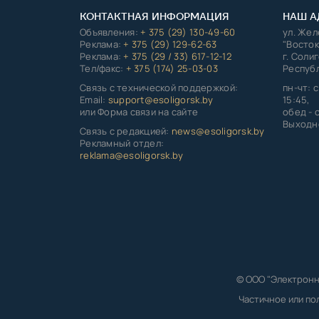
КОНТАКТНАЯ ИНФОРМАЦИЯ
НАШ А
Объявления:
+ 375 (29) 130-49-60
ул. Же
Реклама:
+ 375 (29) 129-62-63
"Восток
Реклама:
+ 375 (29 / 33) 617-12-12
г. Соли
Тел/факс:
+ 375 (174) 25-03-03
Республ
Связь с технической поддержкой:
пн-чт: с
Email:
support@esoligorsk.by
15:45,
или Форма связи на сайте
обед - с
Выходно
Связь с редакцией:
news@esoligorsk.by
Рекламный отдел:
reklama@esoligorsk.by
© ООО "Электронн
Частичное или по