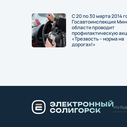
С 20 по 30 марта 2014 г
Госавтоинспекция Мин
области проводит
профилактическую ак
«Трезвость – норма на
дорогах!»