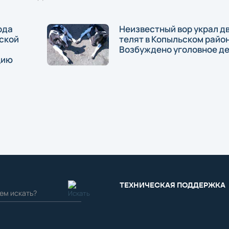
ода
Неизвестный вор украл д
ской
телят в Копыльском район
Возбуждено уголовное д
цию
ТЕХНИЧЕСКАЯ ПОДДЕРЖКА