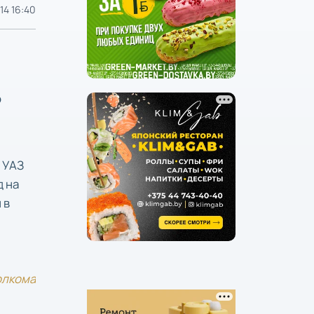
14 16:40
о
е УАЗ
д на
 в
олкома