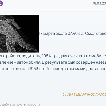
18.03.20
17 марта около 07.40 в д. Смольгов
го района, водитель, 1954 г.р., двигаясь на автомобил
авлением автомобиля. В результате был совершен наез
стного жителя 1953 г.р. Пешеход с травмами доставлен
УГАИ УВД Миноблисп
Ошибка загрузки новости