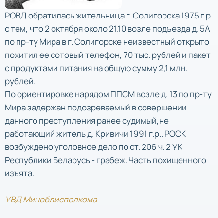
РОВД обратилась жительница г. Солигорска 1975 г.р.
с тем, что 2 октября около 21.10 возле подъезда д. 5А
по пр-ту Мира в г. Солигорске неизвестный открыто
похитил ее сотовый телефон, 70 тыс. рублей и пакет
с продуктами питания на общую сумму 2,1 млн.
рублей.
По ориентировке нарядом ППСМ возле д. 13 по пр-ту
Мира задержан подозреваемый в совершении
данного преступления ранее судимый,не
работающий житель д. Кривичи 1991 г.р.. РОСК
возбуждено уголовное дело по ст. 206 ч. 2 УК
Республики Беларусь - грабеж. Часть похищенного
изъята.
УВД Миноблисполкома