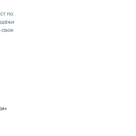
ст по
лодёжи
 своя
ки»