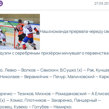
27.09.20
Наша команда прервала череду св
 дуэли с серебряным призёром минувшего первенства 
 Левко — Волков — Самохин; В.Сушко (к) — Рак, Кунце
, Николаев — Верамейчик — Печур; Малиновский — Кар
иречко — Тезиков, Михнов — Ромадановский — А.Елисе
(к) — Хомко; Плотников — Захаренко, Панцерный —
ровец, Кувеко — Голубев — Немирко.