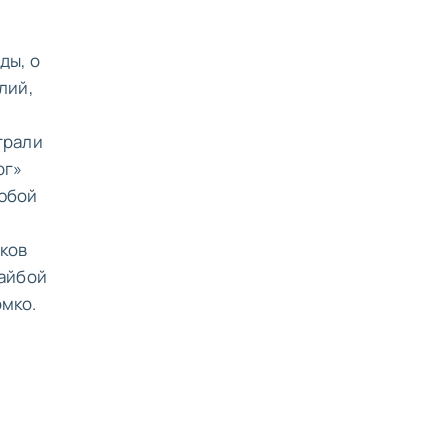
ды, о
лий,
грали
рг»
любой
оков
шайбой
омко.