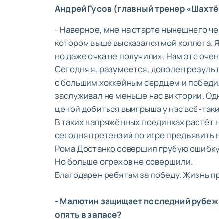
Андрей Гусов (главный тренер «Шахтё
- Наверное, мне на старте нынешнего че
котором выше высказался мой коллега. Я
но даже очка не получили». Нам это оче
Сегодня я, разумеется, доволен резуль
с большим хоккейным сердцем и победил
заслуживал не меньше нас виктории. Од
ценой добиться выигрыша у нас всё-таки
В таких напряжённых поединках растёт н
сегодня претензий по игре предъявить н
Рома Достанко совершил грубую ошибку 
Но больше огрехов не совершили.
Благодарен ребятам за победу. Жизнь п
- Малютин защищает последний рубеж 
опять в запасе?