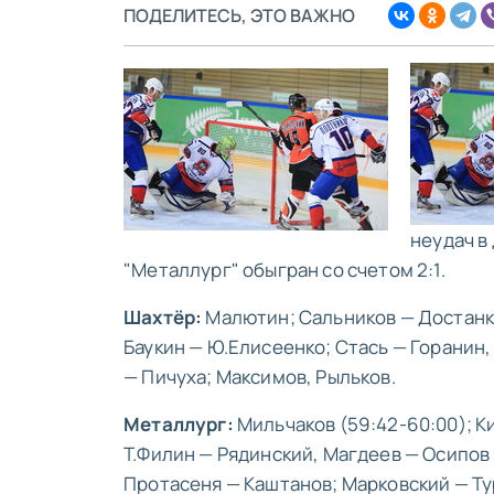
ПОДЕЛИТЕСЬ, ЭТО ВАЖНО
неудач в
"Металлург" обыгран со счетом 2:1.
Шахтёр:
Малютин; Сальников — Достанко,
Баукин — Ю.Елисеенко; Стась — Горанин
— Пичуха; Максимов, Рыльков.
Металлург:
Мильчаков (59:42-60:00); К
Т.Филин — Рядинский, Магдеев — Осипов 
Протасеня — Каштанов; Марковский — Ту