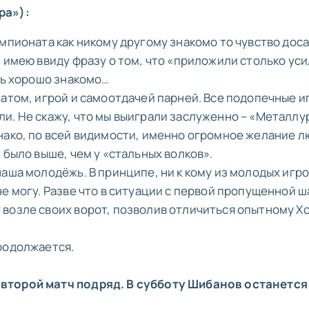
ра»):
мпионата как никому другому знакомо то чувство доса
 имею ввиду фразу о том, что «приложили столько уси
нь хорошо знакомо…
татом, игрой и самоотдачей парней. Все подопечные и
и. Не скажу, что мы выиграли заслуженно – «Металлу
нако, по всей видимости, именно огромное желание 
 было выше, чем у «стальных волков».
аша молодёжь. В принципе, ни к кому из молодых игр
е могу. Разве что в ситуации с первой пропущенной 
возле своих ворот, позволив отличиться опытному Х
родолжается.
второй матч подряд. В субботу Шибанов останется