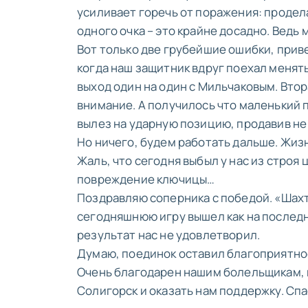
усиливает горечь от поражения: продела
одного очка – это крайне досадно. Ведь 
Вот только две грубейшие ошибки, прив
когда наш защитник вдруг поехал менят
выход один на один с Мильчаковым. Втор
внимание. А получилось что маленький
вылез на ударную позицию, продавив не
Но ничего, будем работать дальше. Жиз
Жаль, что сегодня выбыл у нас из строя
повреждение ключицы…
Поздравляю соперника с победой. «Шахт
сегодняшнюю игру вышел как на последн
результат нас не удовлетворил.
Думаю, поединок оставил благоприятно
Очень благодарен нашим болельщикам, 
Солигорск и оказать нам поддержку. Сп