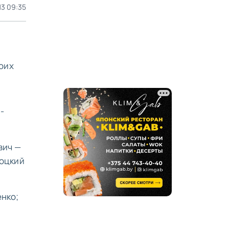
13 09:35
оих
-
вич —
коцкий
енко;