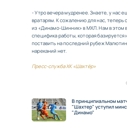
- Утро вечера мудренее. Знаете, у нас 
вратарям. К сожалению для нас, теперь 
из «Динамо-Шинник» в МХЛ. Нам в этом в
специфика работы, которая базируется 
поставить на последний рубеж Малютина,
нареканий нет.
Пресс-служба ХК «Шахтёр»
В принципиальном мат
"Шахтер" уступил мин
"Динамо"