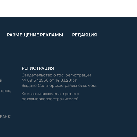
РАЗМЕЩЕНИЕ РЕКЛАМЫ
РЕДАКЦИЯ
РЕГИСТРАЦИЯ
Свидетельство о гос. регистрации
й
№ 691542560 от 14.03.2013г.
Выдано Солигорским райисполкомом.
горск,
Компания включена в реестр
рекламораспространителей.
 БАНК'