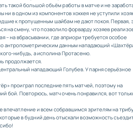
ть такой большой объём работы в матче и не заработ
мы ни в одном из компонентов хоккея не уступили хозя
едшие к пропущенным шайбам не дают покоя. Первая, 
ься на смену, что позволило форварду хозяев реализо
ая – на вбрасывании, где априори требуется особое
 по антропометрическим данным нападающий «Шахтёр
 кого-нибудь, а исполина Протасеню.
нь продолжается.
 центральный нападающий Голубев. У парня серьёзное
ёр» проиграл последние пять матчей, поэтому на
ий бой. Повторюсь, матч очень понравился, вот тольк
е впечатление и всем собравшимся зрителям на трибу
которые в будний день отыскали возможность съездит
асибо!