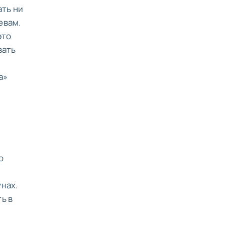
ать ни
евам.
это
вать
а»
о
нах.
ь в