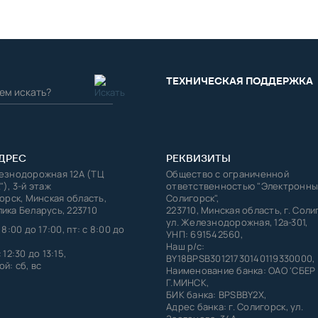
ТЕХНИЧЕСКАЯ ПОДДЕРЖКА
ДРЕС
РЕКВИЗИТЫ
лезнодорожная 12А (ТЦ
Общество с ограниченной
"), 3-й этаж
ответственностью "Электронны
горск, Минская область,
Солигорск",
ика Беларусь, 223710
223710, Минская область, г. Соли
ул. Железнодорожная, 12а-301,
 8:00 до 17:00, пт: с 8:00 до
УНП: 691542560,
Наш р/с:
 12:30 до 13:15,
BY18BPSB30121730140119330000,
й: сб, вс
Наименование банка: ОАО 'СБЕР
Г.МИНСК,
БИК банка: BPSBBY2X,
Адрес банка: г. Солигорск, ул.