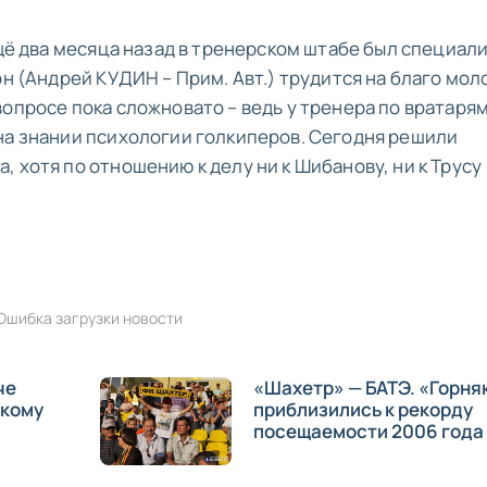
ещё два месяца назад в тренерском штабе был специали
он (Андрей КУДИН – Прим. Авт.) трудится на благо мо
опросе пока сложновато – ведь у тренера по вратарям
на знании психологии голкиперов. Сегодня решили
 хотя по отношению к делу ни к Шибанову, ни к Трусу
Ошибка загрузки новости
че
«Шахетр» — БАТЭ. «Горня
скому
приблизились к рекорду
посещаемости 2006 года