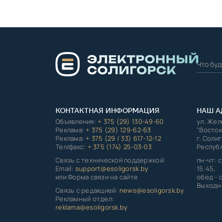
КОНТАКТНАЯ ИНФОРМАЦИЯ
НАШ А
Объявления:
+ 375 (29) 130-49-60
ул. Же
Реклама:
+ 375 (29) 129-62-63
"Восток
Реклама:
+ 375 (29 / 33) 617-12-12
г. Соли
Тел/факс:
+ 375 (174) 25-03-03
Республ
Связь с технической поддержкой:
пн-чт: с
Email:
support@esoligorsk.by
15:45,
или Форма связи на сайте
обед - с
Выходно
Связь с редакцией:
news@esoligorsk.by
Рекламный отдел:
reklama@esoligorsk.by