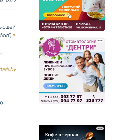
13 08:22
высшей
бол",
в
,
ball.by
о