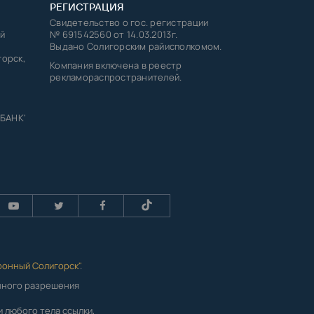
РЕГИСТРАЦИЯ
Свидетельство о гос. регистрации
й
№ 691542560 от 14.03.2013г.
Выдано Солигорским райисполкомом.
горск,
Компания включена в реестр
рекламораспространителей.
 БАНК'
ронный Солигорск"
.
енного разрешения
 любого тела ссылки,