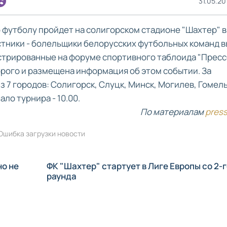
31.05.20
 футболу пройдет на солигорском стадионе "Шахтер" в
астники - болельщики белорусских футбольных команд 
истрированные на форуме спортивного таблоида "Пресс
рого и размещена информация об этом событии. За
 7 городов: Солигорск, Слуцк, Минск, Могилев, Гомель
ло турнира - 10.00.
По материалам
press
Ошибка загрузки новости
но не
ФК "Шахтер" стартует в Лиге Европы со 2-г
раунда