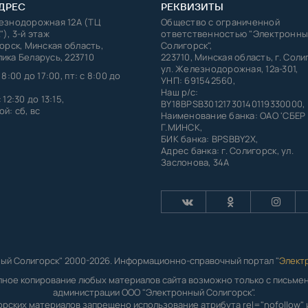
ДРЕС
РЕКВИЗИТЫ
лезнодорожная 12А (ТЦ
Общество с ограниченной
"), 3-й этаж
ответственностью "Электронны
горск, Минская область,
Солигорск",
ика Беларусь, 223710
223710, Минская область, г. Соли
ул. Железнодорожная, 12а-301,
 8:00 до 17:00, пт: с 8:00 до
УНП: 691542560,
Наш р/с:
 12:30 до 13:15,
BY18BPSB30121730140119330000,
й: сб, вс
Наименование банка: ОАО 'СБЕР
Г.МИНСК,
БИК банка: BPSBBY2X,
Адрес банка: г. Солигорск, ул.
Заслонова, 34А
ый Солигорск" 2000-2026. Информационно-справочный портал "
Элект
лное копирование любых материалов сайта возможно только с письм
администрации ООО "Электронный Солигорск".
орских материалов запрещено использование атрибута rel="nofollow" и