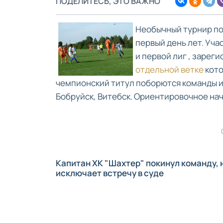
ПОДЕЛИТЕСЬ, ЭТО ВАЖНО
Необычный турнир по
первый день лет. Уч
и первой лиг , зарег
отдельной ветке
кото
чемпионский титул поборются команды из
Бобруйск, Витебск. Ориентировочное нача
Капитан ХК "Шахтер" покинул команду, 
исключает встречу в суде