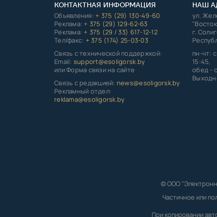
КОНТАКТНАЯ ИНФОРМАЦИЯ
НАШ А
Объявления:
+ 375 (29) 130-49-60
ул. Же
Реклама:
+ 375 (29) 129-62-63
"Восток
Реклама:
+ 375 (29 / 33) 617-12-12
г. Соли
Тел/факс:
+ 375 (174) 25-03-03
Республ
Связь с технической поддержкой:
пн-чт: с
Email:
support@esoligorsk.by
15:45,
или Форма связи на сайте
обед - с
Выходно
Связь с редакцией:
news@esoligorsk.by
Рекламный отдел:
reklama@esoligorsk.by
© ООО "Электронн
Частичное или по
При копировании авт