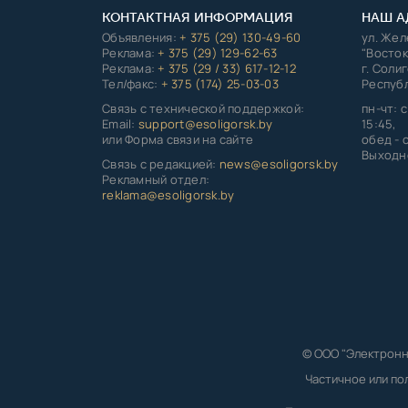
КОНТАКТНАЯ ИНФОРМАЦИЯ
НАШ А
Объявления:
+ 375 (29) 130-49-60
ул. Же
Реклама:
+ 375 (29) 129-62-63
"Восток
Реклама:
+ 375 (29 / 33) 617-12-12
г. Соли
Тел/факс:
+ 375 (174) 25-03-03
Республ
Связь с технической поддержкой:
пн-чт: с
Email:
support@esoligorsk.by
15:45,
или Форма связи на сайте
обед - с
Выходно
Связь с редакцией:
news@esoligorsk.by
Рекламный отдел:
reklama@esoligorsk.by
© ООО "Электронн
Частичное или по