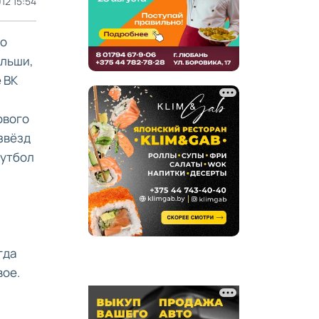
12 15:54
но
ольши,
 ВК
ового
звёзд
футбол
гда
вое.