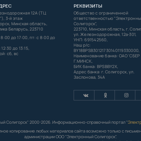
ДРЕС
РЕКВИЗИТЫ
лезнодорожная 12А (ТЦ
Общество с ограниченной
"), 3-й этаж
ответственностью "Электронны
горск, Минская область,
Солигорск",
ика Беларусь, 223710
223710, Минская область, г. Соли
ул. Железнодорожная, 12а-301,
 8:00 до 17:00, пт: с 8:00 до
УНП: 691542560,
Наш р/с:
 12:30 до 13:15,
BY18BPSB30121730140119330000,
й: сб, вс
Наименование банка: ОАО 'СБЕР
Г.МИНСК,
БИК банка: BPSBBY2X,
Адрес банка: г. Солигорск, ул.
Заслонова, 34А
ый Солигорск" 2000-2026. Информационно-справочный портал "
Элект
лное копирование любых материалов сайта возможно только с письм
администрации ООО "Электронный Солигорск".