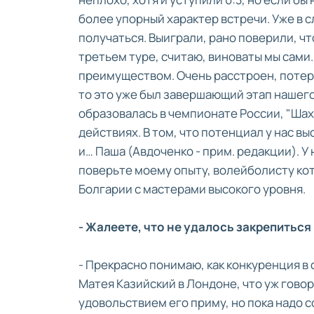
более упорный характер встречи. Уже в 
получаться. Выиграли, рано поверили, что
третьем туре, считаю, виноваты мы сами.
преимуществом. Очень расстроен, потеря
то это уже был завершающий этап нашего
образовалась в чемпионате России, "Шах
действиях. В том, что потенциал у нас в
и… Паша (Авдоченко - прим. редакции). У
поверьте моему опыту, волейболисту ко
Болгарии с мастерами высокого уровня.
- Жалеете, что не удалось закрепитьс
- Прекрасно понимаю, как конкуренция в 
Матея Казийский в Лондоне, что уж говор
удовольствием его приму, но пока надо с