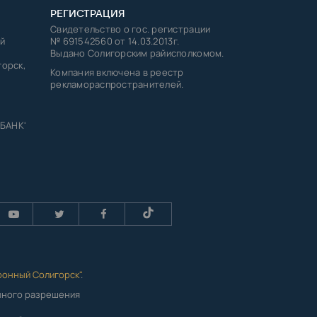
РЕГИСТРАЦИЯ
Свидетельство о гос. регистрации
й
№ 691542560 от 14.03.2013г.
Выдано Солигорским райисполкомом.
горск,
Компания включена в реестр
рекламораспространителей.
 БАНК'
ронный Солигорск"
.
енного разрешения