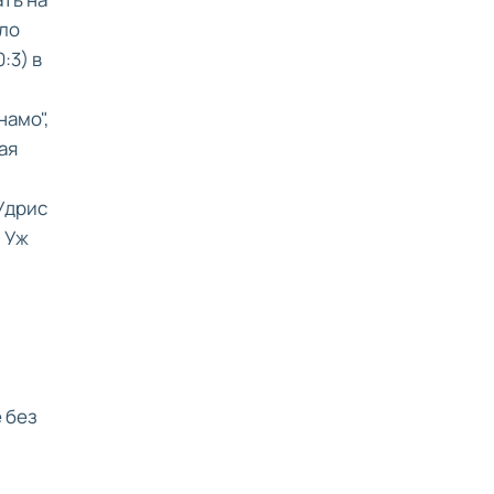
ало
:3) в
намо",
ая
 Удрис
. Уж
 без