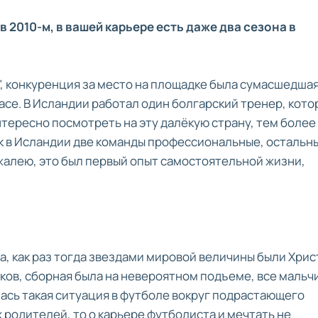
 в 2010-м, в вашей карьере есть даже два сезона в
и", конкуренция за место на площадке была сумасшедшая
асе. В Исландии работал один болгарский тренер, кото
нтересно посмотреть на эту далёкую страну, тем более
ак в Исландии две команды профессиональные, остальны
 жалею, это был первый опыт самостоятельной жизни,
та, как раз тогда звездами мировой величины были Хрис
ков, сборная была на невероятном подъеме, все мальч
ась такая ситуация в футболе вокруг подрастающего
 родителей, то о карьере футболиста и мечтать не