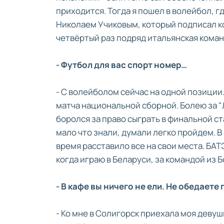
приходится. Тогда я пошел в волейбол, г
Николаем Учиковым, который подписал ко
четвёртый раз подряд итальянская коман
- Футбол для вас спорт номер…
- С волейболом сейчас на одной позиции
матча национальной сборной. Болею за "Л
боролся за право сыграть в финальной ст
мало что знали, думали легко пройдем. В
время расставило все на свои места. БАТ
когда играю в Беларуси, за командой из 
- В кафе вы ничего не ели. Не обедаете
- Ко мне в Солигорск приехала моя девуш