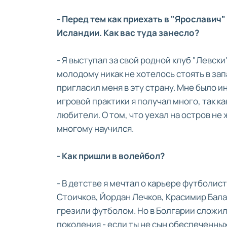
- Перед тем как приехать в "Ярославич"
Исландии. Как вас туда занесло?
- Я выступал за свой родной клуб "Левск
молодому никак не хотелось стоять в зап
пригласил меня в эту страну. Мне было и
игровой практики я получал много, так к
любители. О том, что уехал на остров не
многому научился.
- Как пришли в волейбол?
- В детстве я мечтал о карьере футболис
Стоичков, Йордан Лечков, Красимир Бала
грезили футболом. Но в Болгарии сложил
поколения - если ты не сын обеспеченных