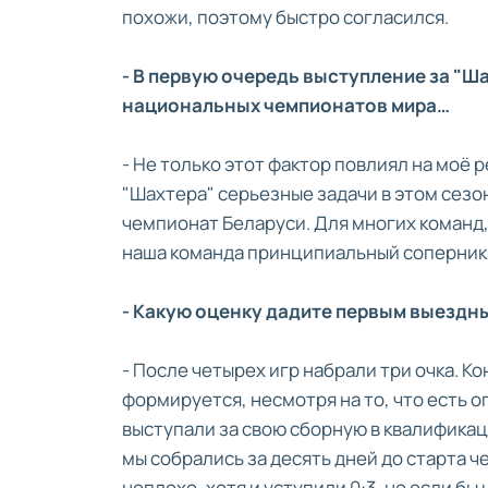
похожи, поэтому быстро согласился.
- В первую очередь выступление за "Ш
национальных чемпионатов мира…
- Не только этот фактор повлиял на моё 
"Шахтера" серьезные задачи в этом сезон
чемпионат Беларуси. Для многих команд
наша команда принципиальный соперник.
- Какую оценку дадите первым выездн
- После четырех игр набрали три очка. К
формируется, несмотря на то, что есть 
выступали за свою сборную в квалификаци
мы собрались за десять дней до старта ч
неплохо, хотя и уступили 0:3, но если б