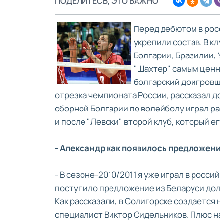
ПОДЕЛИТЕСЬ, ЭТО ВАЖНО
Перед дебютом в рос
укрепили состав. В к
Болгарии, Бразилии, 
"Шахтер" самым ценн
болгарский доигров
отрезка чемпионата России, рассказал до
сборной Болгарии по волейболу играл ра
и после "Левски" второй клуб, который ег
- Александр как появилось предложени
- В сезоне-2010/2011 я уже играл в росс
поступило предложение из Беларуси долг
Как рассказали, в Солигорске создается
специалист Виктор Сидельников. Плюс на