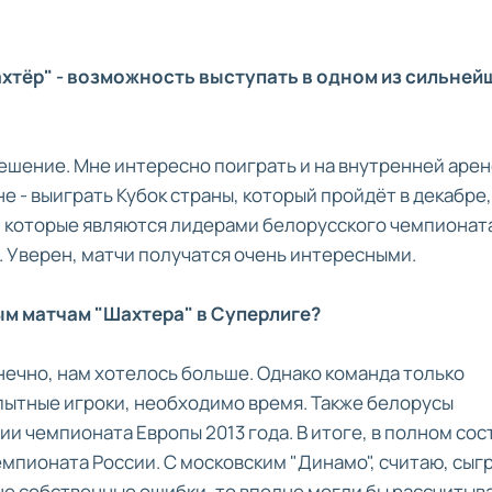
ахтёр" - возможность выступать в одном из сильней
решение. Мне интересно поиграть и на внутренней арен
е - выиграть Кубок страны, который пройдёт в декабре,
, которые являются лидерами белорусского чемпионат
 Уверен, матчи получатся очень интересными.
ым матчам "Шахтера" в Суперлиге?
онечно, нам хотелось больше. Однако команда только
опытные игроки, необходимо время. Также белорусы
и чемпионата Европы 2013 года. В итоге, в полном сос
емпионата России. С московским "Динамо", считаю, сыг
ы не собственные ошибки, то вполне могли бы рассчитыв