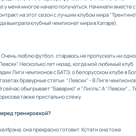
де у меня многое начало получаться. Начинали вместе с
нтракт на этот сезон с лучшим клубом мира "Трентино"
да выиграла клубный чемпионат мира в Катаре).
. Очень люблю футбол, стараюсь не пропускать ни одно
евски". Несколько лет назад, когда мой любимый клуб
адии Лиги чемпионов с БАТЭ, о белорусском клубе в Бо
 газетах бравурные статьи: "Левски" - В Лиге чемпионов
Э сейчас обыгрывает "Баварию" и "Лилль". А "Левски"… Т
Борисова также пристально слежу.
 перед тренировкой?
ка Ирэна, она прекрасно готовит. Кстати она тоже