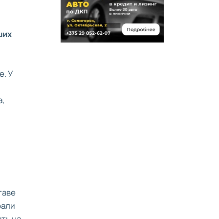
ших
е. У
а,
таве
рали
ать на