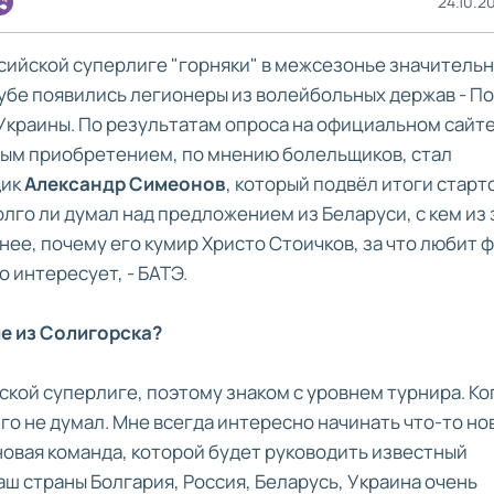
24.10.20
сийской суперлиге "горняки" в межсезонье значитель
лубе появились легионеры из волейбольных держав - П
Украины. По результатам опроса на официальном сайте
ым приобретением, по мнению болельщиков, стал
щик
Александр Симеонов
, который подвёл итоги старт
лго ли думал над предложением из Беларуси, с кем из 
нее, почему его кумир Христо Стоичков, за что любит 
о интересует, - БАТЭ.
е из Солигорска?
ийской суперлиге, поэтому знаком с уровнем турнира. Ко
о не думал. Мне всегда интересно начинать что-то но
 новая команда, которой будет руководить известный
ш страны Болгария, Россия, Беларусь, Украина очень