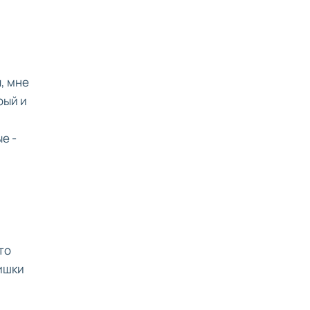
, мне
рый и
е -
то
ишки