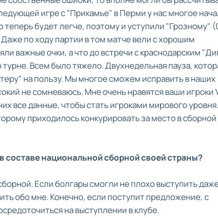
следующей игре с "Прикамье" в Перми у нас многое нач
 теперь будет легче, поэтому и уступили "Грозному" (0
 Даже по ходу партии в том матче вели с хорошим
ли важные очки, а что до встречи с краснодарским "Ди
 турне. Всем было тяжело. Двухнедельная пауза, котор
теру" на пользу. Мы многое сможем исправить в наших
ысокий не сомневаюсь. Мне очень нравятся ваши игроки
 них все данные, чтобы стать игроками мирового уровня
торому приходилось конкурировать за место в сборной
я в составе национальной сборной своей страны?
сборной. Если болгары смогли не плохо выступить даже
ить обо мне. Конечно, если поступит предложение, с
осредоточиться на выступлении в клубе.