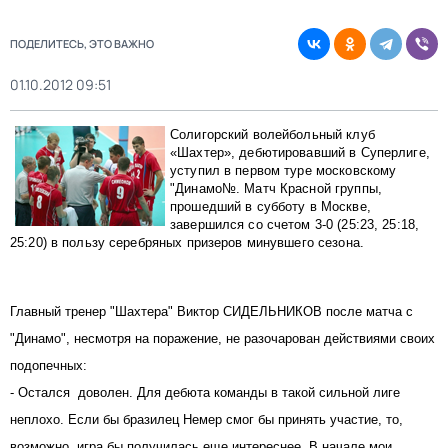
ПОДЕЛИТЕСЬ, ЭТО ВАЖНО
01.10.2012 09:51
Солигорский волейбольный клуб
«Шахтер», дебютировавший в Cуперлиге,
уступил в первом туре московскому
"Динамо№.
Матч Красной группы,
прошедший в субботу в Москве,
завершился со счетом 3-0 (25:23, 25:18,
25:20) в пользу серебряных призеров минувшего сезона.
Главный тренер "Шахтера" Виктор СИДЕЛЬНИКОВ после матча с
"Динамо", несмотря на поражение, не разочарован действиями своих
подопечных:
- Остался доволен. Для дебюта команды в такой сильной лиге
неплохо. Если бы бразилец Немер смог бы принять участие, то,
возможно, игра бы получилась еще интереснее. В начале мои