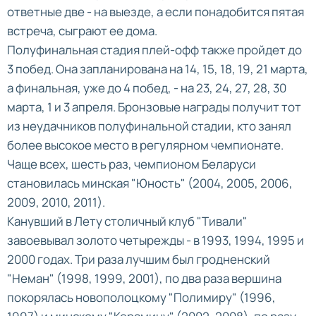
ответные две - на выезде, а если понадобится пятая
встреча, сыграют ее дома.
Полуфинальная стадия плей-офф также пройдет до
3 побед. Она запланирована на 14, 15, 18, 19, 21 марта,
а финальная, уже до 4 побед, - на 23, 24, 27, 28, 30
марта, 1 и 3 апреля. Бронзовые награды получит тот
из неудачников полуфинальной стадии, кто занял
более высокое место в регулярном чемпионате.
Чаще всех, шесть раз, чемпионом Беларуси
становилась минская "Юность" (2004, 2005, 2006,
2009, 2010, 2011).
Канувший в Лету столичный клуб "Тивали"
завоевывал золото четырежды - в 1993, 1994, 1995 и
2000 годах. Три раза лучшим был гродненский
"Неман" (1998, 1999, 2001), по два раза вершина
покорялась новополоцкому "Полимиру" (1996,