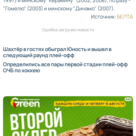
1997) и минскому "Керамину" (2002, 2008), по разу -
"Гомелю" (2003) и минскому "Динамо" (2007).
Источник:
БЕЛТА
Ошибка загрузки новости
Шахтёр в гостях обыграл Юность и вышел в
следующий раунд плей-офф
Определились все пары первой стадии плей-офф
ОЧБ по хоккею