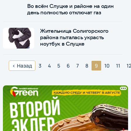
Во всём Слуцке и районе на один
день полностью отключат газ
Жительница Солигорского
района пыталась украсть
ноутбук в Слуцке
Назад
3
4
5
6
7
8
9
10
11
1