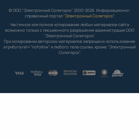
© ООО "Электронный Солигорск" 2000-2026. Информационно-
справочный портал "
Электронный Солигорск"
.
Частичное или полное копирование любых материалов сайта
возможно только с письменного разрешения администрации ООО
"Электронный Солигорск".
При копировании авторских материалов запрещено использование
атрибута rel="nofollow" и любого тела ссылки, кроме "Электронный
Солигорск".