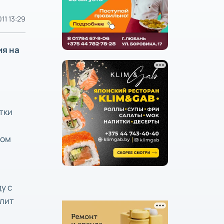
011 13:29
ия на
тки
ном
у с
олит