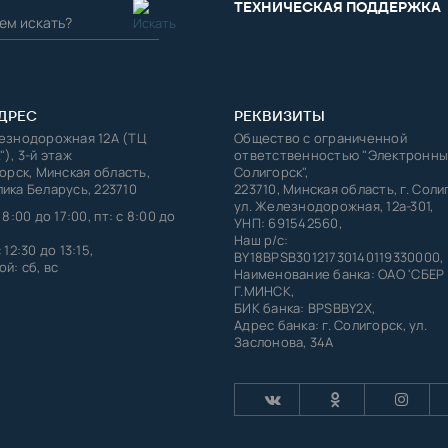
ТЕХНИЧЕСКАЯ ПОДДЕРЖКА
ДРЕС
РЕКВИЗИТЫ
лезнодорожная 12А (ТЦ
Общество с ограниченной
"), 3-й этаж
ответственностью "Электронны
горск, Минская область,
Солигорск",
ика Беларусь, 223710
223710, Минская область, г. Соли
ул. Железнодорожная, 12а-301,
 8:00 до 17:00, пт: с 8:00 до
УНП: 691542560,
Наш р/с:
 12:30 до 13:15,
BY18BPSB30121730140119330000,
й: сб, вс
Наименование банка: ОАО 'СБЕР
Г.МИНСК,
БИК банка: BPSBBY2X,
Адрес банка: г. Солигорск, ул.
Заслонова, 34А