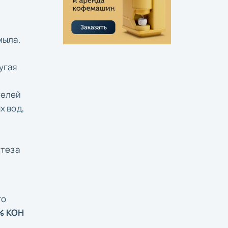
мыла.
угая
телей
х вод,
нтеза
го
% КОН
.