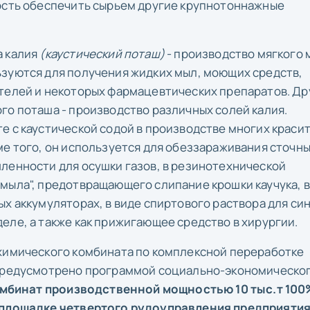
ность обеспечить сырьем другие крупнотоннажные
а калия
(каустический поташ)
- производство мягкого 
ьзуются для получения жидких мыл, моющих средств,
ателей и некоторых фармацевтических препаратов. Др
го поташа - производство различных солей калия.
е с каустической содой в производстве многих краси
ме того, он используется для обеззараживания сточны
ленности для осушки газов, в резинотехнической
мыла", предотвращающего слипание крошки каучука, в
ых аккумуляторах, в виде спиртового раствора для си
еле, а также как прижигающее средство в хирургии.
 химического комбината по комплексной переработке
 предусмотрено программой социально-экономическо
мбинат производственной мощностью 10 тыс.т 100
омплощадке четвертого рудоуправления предприятия