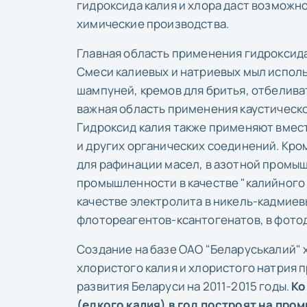
гидроксида калия и хлора даст возмож
химические производства.
Главная область применения гидроксид
Смеси калиевых и натриевых мыл испол
шампуней, кремов для бритья, отбелив
важная область применения каустическо
Гидроксид калия также применяют вмест
и других органических соединений. Кро
для рафинации масел, в азотной промыш
промышленности в качестве "калийного 
качестве электролита в никель-кадмиев
флотореагентов-ксантогенатов, в фотод
Создание на базе ОАО "Беларуськалий"
хлористого калия и хлористого натрия
развития Беларуси на 2011-2015 годы.
Ко
(едкого калия) в год построят на пр