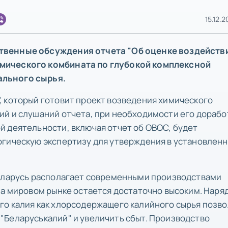
15.12.2
твенные обсуждения отчета "Об оценке воздейств
мического комбината по глубокой комплексной
ального сырья.
, который готовит проект возведения химического
ий и слушаний отчета, при необходимости его дорабо
 деятельности, включая отчет об ОВОС, будет
огическую экспертизу для утверждения в установлен
Беларусь располагает современными производствами
на мировом рынке остается достаточно высоким. Наряд
го калия как хлорсодержащего калийного сырья позв
"Беларуськалий" и увеличить сбыт. Производство