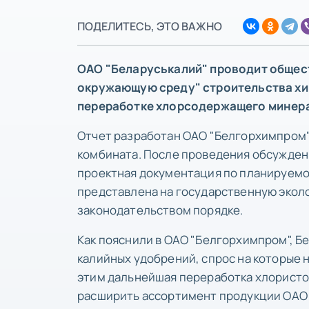
ПОДЕЛИТЕСЬ, ЭТО ВАЖНО
ОАО "Беларуськалий" проводит общес
окружающую среду" строительства хи
переработке хлорсодержащего минер
Отчет разработан ОАО "Белгорхимпром"
комбината. После проведения обсужден
проектная документация по планируемой
представлена на государственную экол
законодательством порядке.
Как пояснили в ОАО "Белгорхимпром", 
калийных удобрений, спрос на которые 
этим дальнейшая переработка хлористо
расширить ассортимент продукции ОАО 