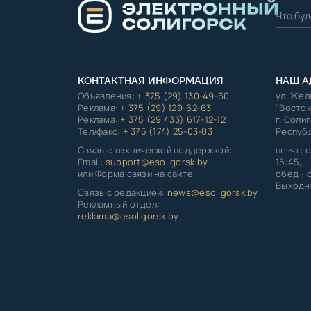
КОНТАКТНАЯ ИНФОРМАЦИЯ
НАШ А
Объявления:
+ 375 (29) 130-49-60
ул. Же
Реклама:
+ 375 (29) 129-62-63
"Восток
Реклама:
+ 375 (29 / 33) 617-12-12
г. Соли
Тел/факс:
+ 375 (174) 25-03-03
Республ
Связь с технической поддержкой:
пн-чт: с
Email:
support@esoligorsk.by
15:45,
или Форма связи на сайте
обед - с
Выходно
Связь с редакцией:
news@esoligorsk.by
Рекламный отдел:
reklama@esoligorsk.by