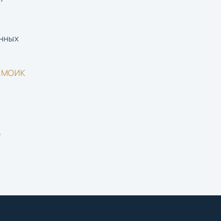
енных
:
МОИК
ю