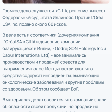
Громкое дело слушается в США, решение вынесет
Федеральный суд штата Иллинойс. Против L’Oréal
USA Inc. подано около 60 исков.
В деле есть и соответчики (дочерняя компания
L'Oréal SA в США и дочерние компании,
базирующиеся в Индии, - Godrej SON Holdings Inc и
Dabur International Ltd) – все занимались
производством и продажей средств для
выпрямления волос. Истцы настаивают, что
средства содержат ингредиенты, вызывающие
онкологические заболевания и другие проблемы
со здоровьем. Об этом сообщает BoF.
В материалах дела говорится, что компании знали
об опасности своей продукции, но продажи не