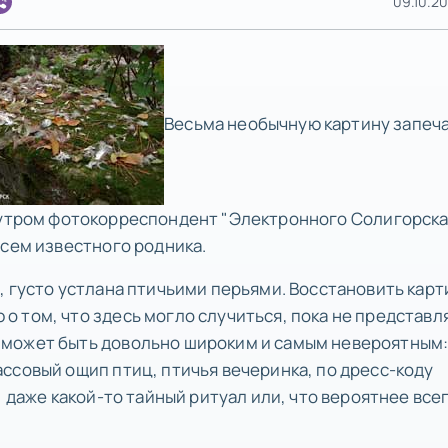
09.10.20
Весьма необычную картину запеч
утром фотокорреспондент "Электронного Солигорска
всем известного родника.
, густо устлана птичьими перьями. Восстановить карт
 том, что здесь могло случиться, пока не представл
 может быть довольно широким и самым невероятным
ссовый ощип птиц, птичья вечеринка, по дресс-коду
 даже какой-то тайный ритуал или, что вероятнее всег