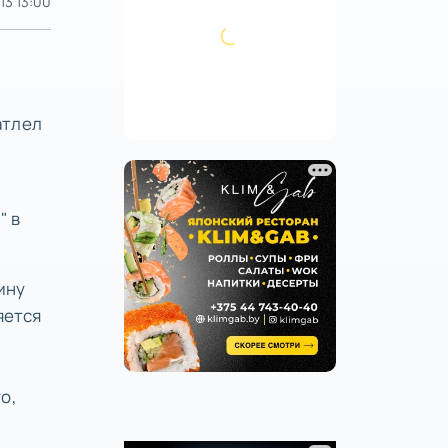
13 13:00
атлел
" в
ину
яется
:
о,