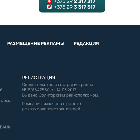
РАЗМЕЩЕНИЕ РЕКЛАМЫ
РЕДАКЦИЯ
РЕГИСТРАЦИЯ
Свидетельство о гос. регистрации
й
№ 691542560 от 14.03.2013г.
Выдано Солигорским райисполкомом.
горск,
Компания включена в реестр
рекламораспространителей.
 БАНК'