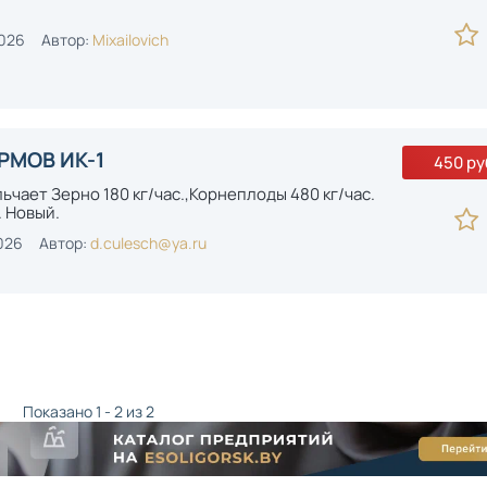
2026
Автор:
Mixailovich
РМОВ ИК-1
450 ру
ьчает Зерно 180 кг/час.,Корнеплоды 480 кг/час.
 Новый.
026
Автор:
d.culesch@ya.ru
Показано 1 - 2 из 2