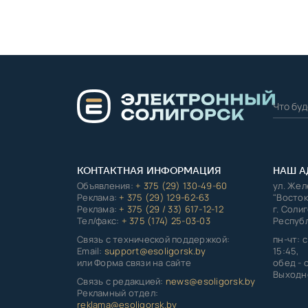
КОНТАКТНАЯ ИНФОРМАЦИЯ
НАШ А
Объявления:
+ 375 (29) 130-49-60
ул. Же
Реклама:
+ 375 (29) 129-62-63
"Восток
Реклама:
+ 375 (29 / 33) 617-12-12
г. Соли
Тел/факс:
+ 375 (174) 25-03-03
Республ
Связь с технической поддержкой:
пн-чт: с
Email:
support@esoligorsk.by
15:45,
или Форма связи на сайте
обед - с
Выходно
Связь с редакцией:
news@esoligorsk.by
Рекламный отдел:
reklama@esoligorsk.by