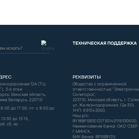
ТЕХНИЧЕСКАЯ ПОДДЕРЖКА
ДРЕС
РЕКВИЗИТЫ
лезнодорожная 12А (ТЦ
Общество с ограниченной
"), 3-й этаж
ответственностью "Электронны
горск, Минская область,
Солигорск",
ика Беларусь, 223710
223710, Минская область, г. Соли
ул. Железнодорожная, 12а-301,
 8:00 до 17:00, пт: с 8:00 до
УНП: 691542560,
Наш р/с:
 12:30 до 13:15,
BY18BPSB30121730140119330000,
й: сб, вс
Наименование банка: ОАО 'СБЕР
Г.МИНСК,
БИК банка: BPSBBY2X,