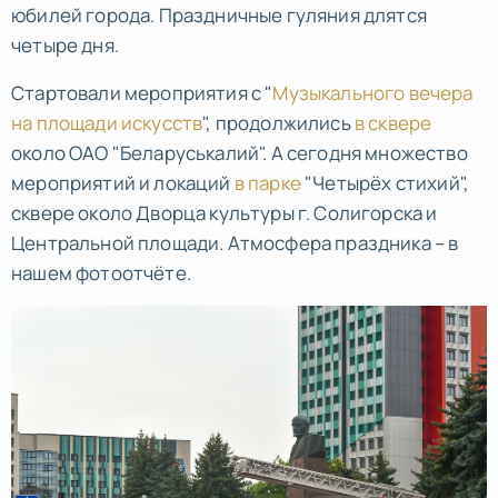
юбилей города. Праздничные гуляния длятся
четыре дня.
Стартовали мероприятия с "
Музыкального вечера
на площади искусств
", продолжились
в сквере
около ОАО "Беларуськалий". А сегодня множество
мероприятий и локаций
в парке
"Четырёх стихий",
сквере около Дворца культуры г. Солигорска и
Центральной площади. Атмосфера праздника – в
нашем фотоотчёте.