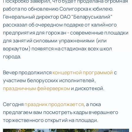
Поскробко заверил, что будет проделана огромная
работа по обновлению Солигорска к юбилею.
Генеральный директор ОАО "Беларуськалий"
рассказал об очередном подарке от калийного
предприятия для горожан - современные площадки
для занятий силовыми упражнениями (или
воркаутом) появятся на стадионах всех школ
города.
Вечер продолжился
концертной программой
с
участием белорусских исполнителей,
праздничным фейерверком
и дискотекой.
Сегодня
праздник продолжается
, а пока
предлагаем вам посмотреть кадры вчерашнего
торжественного открытий на площади.