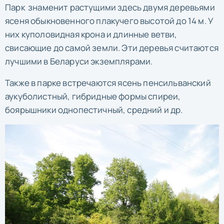
Парк знаменит растущими здесь двумя деревьями
ясеня обыкновенного плакучего высотой до 14 м. У
них куполовидная крона и длинные ветви,
свисающие до самой земли. Эти деревья считаются
лучшими в Беларуси экземплярами.
Также в парке встречаются ясень пенсильванский
аукуболистный, гибридные формы спиреи,
боярышники однопестичный, средний и др.