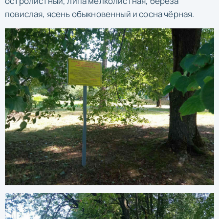
остролистный, липа мелколистная, берёза
повислая, ясень обыкновенный и сосна чёрная.