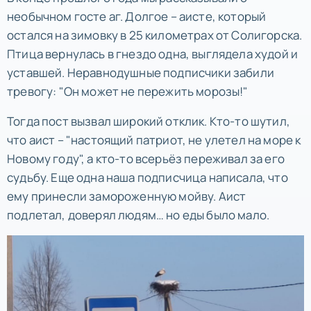
необычном госте аг. Долгое – аисте, который
остался на зимовку в 25 километрах от Солигорска.
Птица вернулась в гнездо одна, выглядела худой и
уставшей. Неравнодушные подписчики забили
тревогу: "Он может не пережить морозы!"
Тогда пост вызвал широкий отклик. Кто-то шутил,
что аист – "настоящий патриот, не улетел на море к
Новому году", а кто-то всерьёз переживал за его
судьбу. Еще одна наша подписчица написала, что
ему принесли замороженную мойву. Аист
подлетал, доверял людям… но еды было мало.