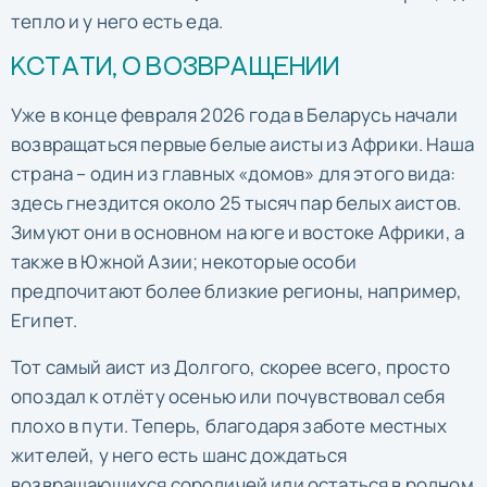
тепло и у него есть еда.
КСТАТИ, О ВОЗВРАЩЕНИИ
Уже в конце февраля 2026 года в Беларусь начали
возвращаться первые белые аисты из Африки. Наша
страна – один из главных «домов» для этого вида:
здесь гнездится около 25 тысяч пар белых аистов.
Зимуют они в основном на юге и востоке Африки, а
также в Южной Азии; некоторые особи
предпочитают более близкие регионы, например,
Египет.
Тот самый аист из Долгого, скорее всего, просто
опоздал к отлёту осенью или почувствовал себя
плохо в пути. Теперь, благодаря заботе местных
жителей, у него есть шанс дождаться
возвращающихся сородичей или остаться в родном