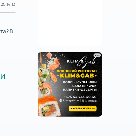
25 14:13
та? В
МИ