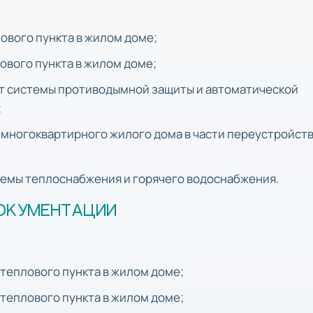
лового пункта в жилом доме;
лового пункта в жилом доме;
онт системы противодымной защиты и автоматической
;
я многоквартирного жилого дома в части переустройст
стемы теплоснабжения и горячего водоснабжения.
ОКУМЕНТАЦИИ
 теплового пункта в жилом доме;
 теплового пункта в жилом доме;