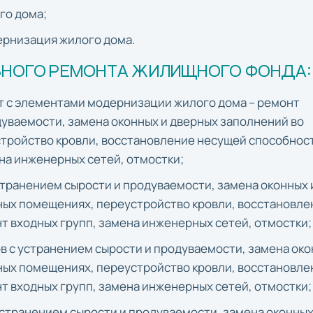
го дома;
дернизация жилого дома.
ЬНОГО РЕМОНТА ЖИЛИЩНОГО ФОНДА:
нт с элементами модернизации жилого дома – ремонт
дуваемости, замена оконных и дверных заполнений во
тройство кровли, восстановление несущей способнос
на инженерных сетей, отмостки;
устранением сырости и продуваемости, замена оконных 
ных помещениях, переустройство кровли, восстановле
т входных групп, замена инженерных сетей, отмостки;
ов с устранением сырости и продуваемости, замена око
ных помещениях, переустройство кровли, восстановле
т входных групп, замена инженерных сетей, отмостки;
 устранением сырости и продуваемости, замена оконных