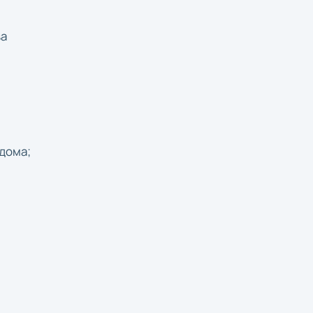
ва
 дома;