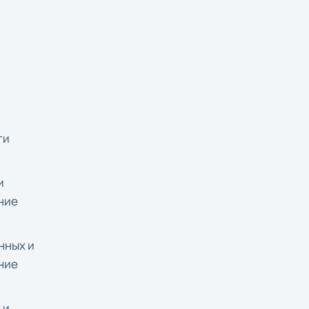
ти
и
ние
нных и
ние
 и