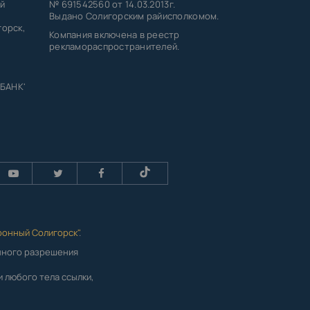
й
№ 691542560 от 14.03.2013г.
Выдано Солигорским райисполкомом.
горск,
Компания включена в реестр
рекламораспространителей.
 БАНК'
ронный Солигорск"
.
енного разрешения
 любого тела ссылки,