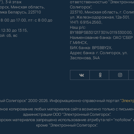
"), 3-й этаж
ответственностью "Электронны
горск, Минская область,
Солигорск",
ика Беларусь, 223710
223710, Минская область, г. Соли
ул. Железнодорожная, 12а-301,
 8:00 до 17:00, пт: с 8:00 до
УНП: 691542560,
Наш р/с:
 12:30 до 13:15,
BY18BPSB30121730140119330000,
й: сб, вс
Наименование банка: ОАО 'СБЕР
Г.МИНСК,
БИК банка: BPSBBY2X,
Адрес банка: г. Солигорск, ул.
Заслонова, 34А
ый Солигорск" 2000-2026. Информационно-справочный портал "
Элект
лное копирование любых материалов сайта возможно только с письм
администрации ООО "Электронный Солигорск".
орских материалов запрещено использование атрибута rel="nofollow" и
кроме "Электронный Солигорск".