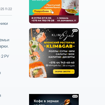
025 11:22
ники
семьи
арки.
 2 РУ
.
ы
я