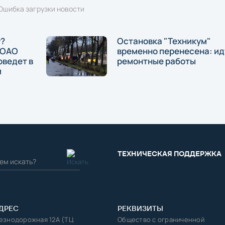
Ошибка загрузки новости
у?
Остановка "Техникум"
 ОАО
временно перенесена: ид
оведет в
ремонтные работы
м
ТЕХНИЧЕСКАЯ ПОДДЕРЖКА
ДРЕС
РЕКВИЗИТЫ
лезнодорожная 12А (ТЦ
Общество с ограниченной