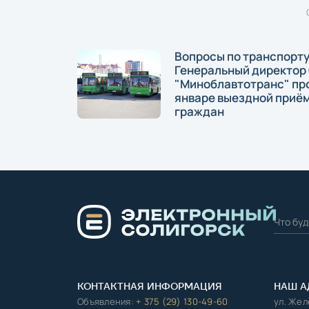
Вопросы по транспорт
Генеральный директор
"Миноблавтотранс" пр
январе выездной приё
граждан
КОНТАКТНАЯ ИНФОРМАЦИЯ
НАШ А
Объявления:
+ 375 (29) 130-49-60
ул. Же