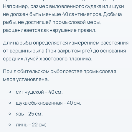
Например, размер выловленного судака или щуки
не должен быть меньше 40 сантиметров. Добыча
рыбы, не достигшей промысловой меры,
расценивается как нарушение правил.
Длина рыбы определяется измерением расстояния
от вершины рыла (при закрытом рте) до основания
средних лучей хвостового плавника.
При любительском рыболовстве промысловая
мера установлена:
сиг чудской – 40 см;
щука обыкновенная – 40 см;
язь – 25 см;
линь – 22 см;