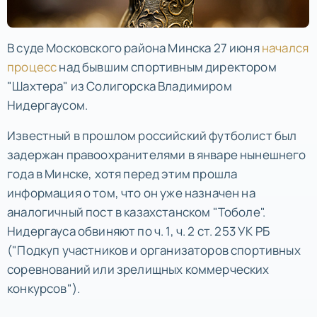
В суде Московского района Минска 27 июня
начался
процесс
над бывшим спортивным директором
"Шахтера" из Солигорска Владимиром
Нидергаусом.
Известный в прошлом российский футболист был
задержан правоохранителями в январе нынешнего
года в Минске, хотя перед этим прошла
информация о том, что он уже назначен на
аналогичный пост в казахстанском "Тоболе".
Нидергауса обвиняют по ч. 1, ч. 2 ст. 253 УК РБ
("Подкуп участников и организаторов спортивных
соревнований или зрелищных коммерческих
конкурсов").