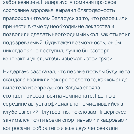
заболеванием. Нидергаус, упоминая про свое
состояние здоровья, выразил благодарность
правоохранителям Беларуси за то, что разрешили
принести в камеру необходимые лекарства и
позволили сделать необходимый укол. Как отметил
подозреваемый, будь такая возможность, он бы
никогда так не поступил, лучше бы расторг
контракт и ушел, чтобы избежать этой грязи.
Нидергаус рассказал, что первые посылы будущего
скандала возникли вскоре после того, как команда
вылетела из еврокубков. Задача стояла
сконцентрироваться на чемпионате. Где-то в
середине августа официально не числившийся в
клубе Евгений Плутаев, но, по словам Нидергауса,
занимался почти всеми спортивными и кадровыми
вопросами, собрал его и еще двух человек для