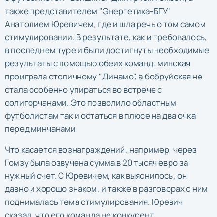
также представителем "Энергетика-БГУ"
Анатолием Юревичем, где и шла речь о том самом
стимулировании. В результате, как и требовалось,
в последнем туре и были достигнуты необходимые
результаты с помощью обеих команд: минская
проиграла столичному "Динамо", а бобруйская не
стала особенно упираться во встрече с
солигорчанами. Это позволило областным
футболистам так и остаться в плюсе на два очка
перед минчанами.
Что касается вознаграждений, например, через
Гомзу была озвучена сумма в 20 тысяч евро за
нужный счет. С Юревичем, как выяснилось, он
давно и хорошо знаком, и также в разговорах с ним
поднималась тема стимулирования. Юревич
сказал, что его команда не конкурент