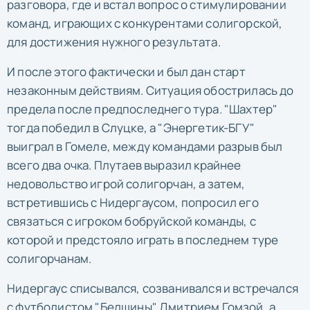
разговора, где и встал вопрос о стимулировании
команд, играющих с конкурентами солигорской,
для достижения нужного результата.
И после этого фактически и был дан старт
незаконным действиям. Ситуация обострилась до
предела после предпоследнего тура. "Шахтер"
тогда победил в Слуцке, а "Энергетик-БГУ"
выиграл в Гомеле, между командами разрыв был
всего два очка. Плутаев выразил крайнее
недовольство игрой солигорчан, а затем,
встретившись с Нидергаусом, попросил его
связаться с игроком бобруйской команды, с
которой и предстояло играть в последнем туре
солигорчанам.
Нидергаус списывался, созванивался и встречался
с футболистом "Белшины" Дмитрием Гомзой, а