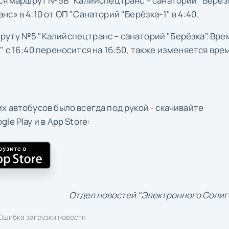
ся маршрут №5В "Калийспецтранс – санаторий "Берёзк
с» в 4:10 от ОП "Санаторий "Берёзка-1" в 4:40.
уту №5 "Калийспецтранс – санаторий "Берёзка". Вре
 с 16:40 переносится на 16:50, также изменяется вре
х автобусов было всегда под рукой - скачивайте
e Play и в App Store:
Отдел новостей "Электронного Солиг
Ошибка загрузки новости