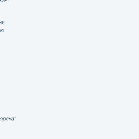
а-1".
мя
мя
орска"