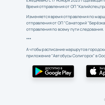
Ежедневно с 17 ноября 2025 года вводит
Время отправления от ОП "Калийспецтран
Изменяется время отправления по маршр
отправления от ОП "Санаторий "Берёзка"
отправления по всему пути следования.
***
А чтобы расписание маршрутов городски
приложение "Автобусы Солигорск" в Googl