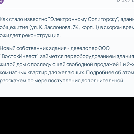
13.03.20
Как стало известно "Электронному Солигорску", здан
общежития (ул. К. Заслонова, 34, корп. 1) в скором вр
ожидает реконструкция.
Новый собственник здания - девелопер ООО
"ВостокИнвест" займется переоборудованием здания
жилой дом с последующей свободной продажей 1 и 2-
комнатных квартир для желающих. Подробнее об это
расскажем по мере поступления дополнительной