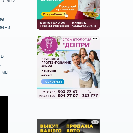
20 16:42
ие
емени
 в
х
м мы