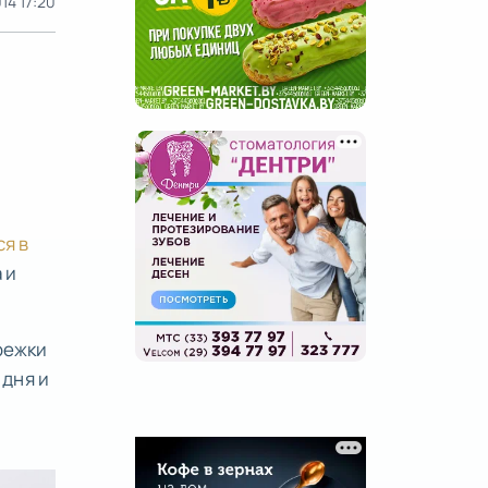
014 17:20
я в
 и
режки
 дня и