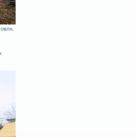
говли,
и