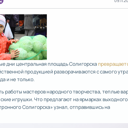
09.11.2
ые дни центральная площадь Солигорска
превращаетс
яйственной продукцией разворачиваются с самого утра
а и не только.
ть работы мастеров народного творчества, теплые ва
тские игрушки. Что предлагают на ярмарках выходного
тронного Солигорска» узнал, отправившись на