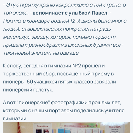
-
Эту открытку храню как реликвию о той стране, о
той эпохе
, -
вспоминает с улыбкой Павел
. -
Помню, в коридоре родной 12-й школы было много
людей, старшеклассник прикрепил на грудь
маленькую звезду, которая, помимо гордости,
придала и разнообразия в школьных буднях: все-
таки новый элемент на одежде.
К слову, сегодня в гимназии №2 прошел и
торжественный сбор, посвященный приему в
пионеры. 60 учащихся пятых классов завязали
пионерский галстук.
А вот "пионерские" фотографиями прошлых лет,
которыми с нашим порталом поделились учителя
гимназии.