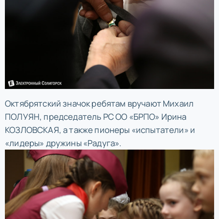
Октябрятский значок ребятам вручают Михаил
ПОЛУЯН, председатель РС ОО «БРПО» Ирина
КОЗЛОВСКАЯ, а также пионеры «испытатели» и
«лидеры» дружины «Радуга».