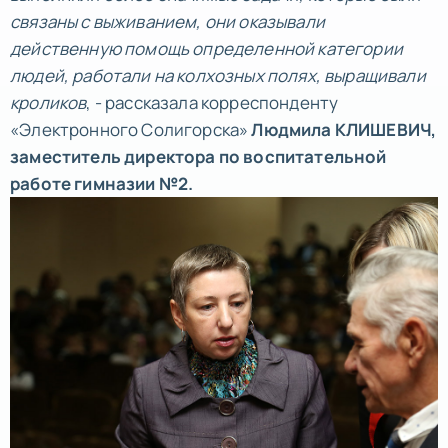
связаны с выживанием, они оказывали
действенную помощь определенной категории
людей, работали на колхозных полях, выращивали
кроликов
, - рассказала корреспонденту
«Электронного Солигорска»
Людмила КЛИШЕВИЧ,
заместитель директора по воспитательной
работе гимназии №2.