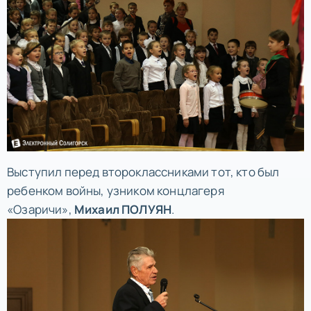
Выступил перед второклассниками тот, кто был
ребенком войны, узником концлагеря
«Озаричи»,
Михаил ПОЛУЯН
.