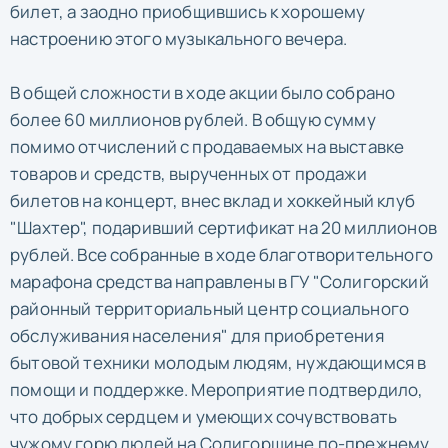
билет, а заодно приобщившись к хорошему
настроению этого музыкального вечера.
В общей сложности в ходе акции было собрано
более 60 миллионов рублей. В общую сумму
помимо отчислений с продаваемых на выставке
товаров и средств, вырученных от продажи
билетов на концерт, внес вклад и хоккейный клуб
"Шахтер", подаривший сертификат на 20 миллионов
рублей. Все собранные в ходе благотворительного
марафона средства направлены в ГУ "Солигорский
районный территориальный центр социального
обслуживания населения" для приобретения
бытовой техники молодым людям, нуждающимся в
помощи и поддержке. Мероприятие подтвердило,
что добрых сердцем и умеющих сочувствовать
чужому горю людей на Солигорщине по-прежнему