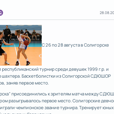
28.08.20
С 26 по 28 августа в Солигорске
 республиканский турнир среди девушек 1999 г.р. и
ю шахтера. Баскетболистки из Солигорской СДЮШОР
в, заняв первое место.
рска" присоединились к зрителям матча между СДЮ
ором разыгрывалось первое место. Солигорские девчо
ыиграли чемпионское звание турнира. Тренирует юных