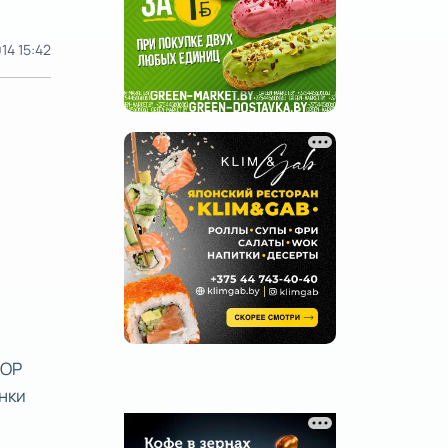
14 15:42
ШОР
нки