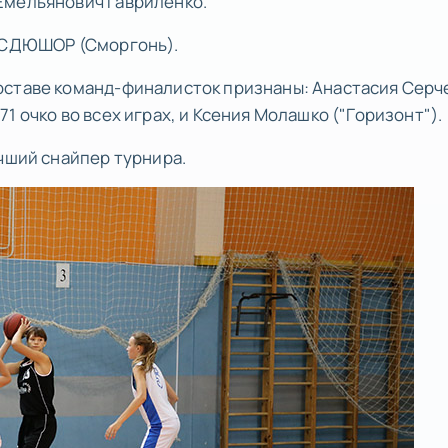
Емельянович Гавриленко.
а СДЮШОР (Сморгонь).
оставе команд-финалисток признаны: Анастасия Серч
1 очко во всех играх, и Ксения Молашко ("Горизонт").
учший снайпер турнира.