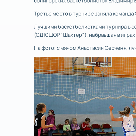
солигорских баскетболисток Владимир 
Третье место в турнире заняла команд
Лучшими баскетболистками турнира в с
(СДЮШОР "Шахтер"), набравшая в играх 7
На фото: с мячом Анастасия Серченя, л