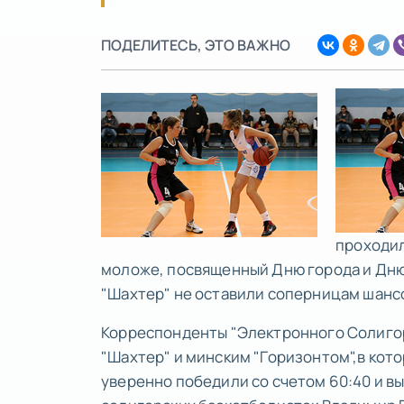
ПОДЕЛИТЕСЬ, ЭТО ВАЖНО
проходил
моложе, посвященный Дню города и Дн
"Шахтер" не оставили соперницам шансо
Корреспонденты "Электронного Солиго
"Шахтер" и минским "Горизонтом",в кот
уверенно победили со счетом 60:40 и в