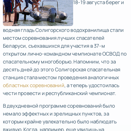
18-19 августа берег и
водная гладь Солигорского водохранилища стали
местом соревнования лучших спасателей
Беларуси, съехавшихся для участия в 37-м
открытом лично-командном чемпионате ОСВОД по
спасательному многоборью. Напомним, что за
десять дней до этого Солигорская спасательная
станция стала местом проведения аналогичных
областных соревнований
, а теперь удостоилась
чести провести и республиканский чемпионат.
В двухдневной программе соревнований было
немало эффектных и зрелищных пунктов, за
которым крайне увлекательно было наблюдать
вживую. Когда, например, еще увидишь на