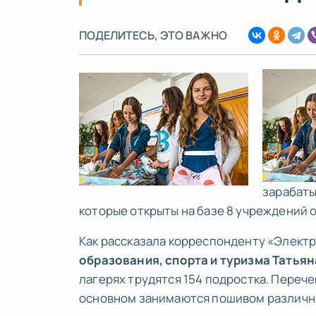
ПОДЕЛИТЕСЬ, ЭТО ВАЖНО
зарабаты
которые открыты на базе 8 учреждений 
Как рассказала корреспонденту «Элект
образования, спорта и туризма Татья
лагерях трудятся 154 подростка. Перече
основном занимаются пошивом различны