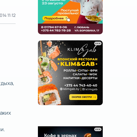
014 11:12
тдыха,
таких
и.