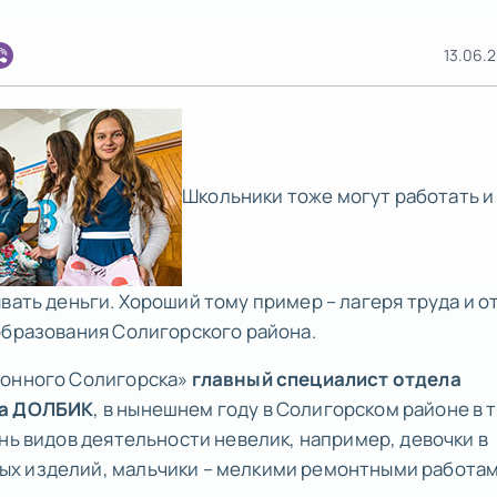
13.06.2
Школьники тоже могут работать и
вать деньги. Хороший тому пример – лагеря труда и о
образования Солигорского района.
ронного Солигорска»
главный специалист отдела
на ДОЛБИК
, в нынешнем году в Солигорском районе в 
нь видов деятельности невелик, например, девочки в
х изделий, мальчики – мелкими ремонтными работам