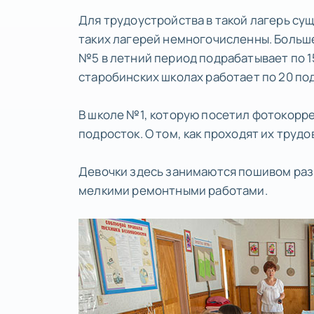
Для трудоустройства в такой лагерь сущ
таких лагерей немногочисленны. Больше 
№5 в летний период подрабатывает по 15 
старобинских школах работает по 20 по
В школе №1, которую посетил фотокоррес
подросток. О том, как проходят их труд
Девочки здесь занимаются пошивом раз
мелкими ремонтными работами.