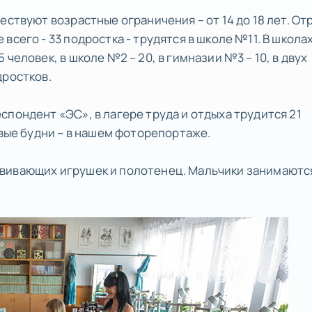
ествуют возрастные ограничения – от 14 до 18 лет. От
всего - 33 подростка - трудятся в школе №11. В школа
человек, в школе №2 – 20, в гимназии №3 – 10, в двух
дростков.
пондент «ЭС», в лагере труда и отдыха трудится 21
овые будни – в нашем фоторепортаже.
вивающих игрушек и полотенец. Мальчики занимаютс