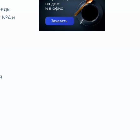
ряды
х №4 и
я