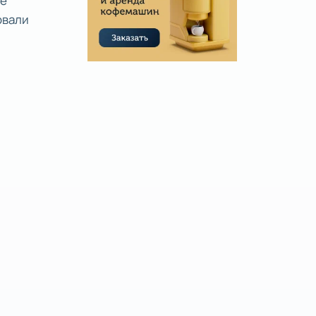
ые
овали