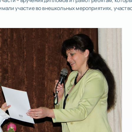
части – вручения дипломов и грамот ребятам, котор
нимали участие во внешкольных мероприятиях, участв