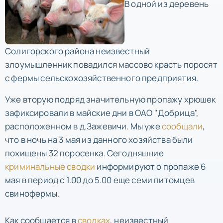
В одной из деревень
Солигорского района неизвестный
злоумышленник повадился массово красть поросят
с фермы сельскохозяйственного предприятия.
Уже вторую подряд значительную пропажу хрюшек
зафиксировали в майские дни в ОАО "Добрица",
расположенном в д.Зажевичи. Мы уже
сообщали
,
что в ночь на 3 мая из данного хозяйства были
похищены 32 поросенка. Сегодняшние
криминальные сводки
информируют о пропаже 6
мая в период с 1.00 до 5.00 еще семи питомцев
свинофермы.
Как сообщается в
сводках
, неизвестный