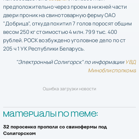
предположительно через проем в нижней части
двери проник на свинотоварную ферму ОАО
"Добрица", откуда похитил 7 голов поросят общим
весом 250 кг стоимостью 4 млн. 799 тыс. 400
рублей. РОСК возбуждено уголовное дело по ст
205 ч 1 УК Республики Беларусь.
"Электронный Солигорск" по информации
УВД
Миноблисполкома
Ошибка загрузки новости
Материалы по теме:
32 поросенка пропали со свинофермы под
Солигорском