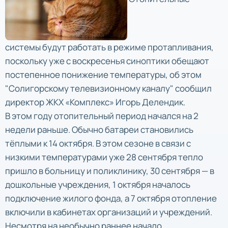
системы будут работать в режиме протапливания,
поскольку уже с воскресенья синоптики обещают
постепенное понижение температуры, об этом
"Солигорскому телевизионному каналу" сообщил
директор ЖКХ «Комплекс» Игорь Делендик.
В этом году отопительный период начался на 2
недели раньше. Обычно батареи становились
тёплыми к 14 октября. В этом сезоне в связи с
низкими температурами уже 28 сентября тепло
пришло в больницу и поликлинику, 30 сентября — в
дошкольные учреждения, 1 октября началось
подключение жилого фонда, а 7 октября отопление
включили в кабинетах организаций и учреждений.
Несмотря на необычно раннее начало