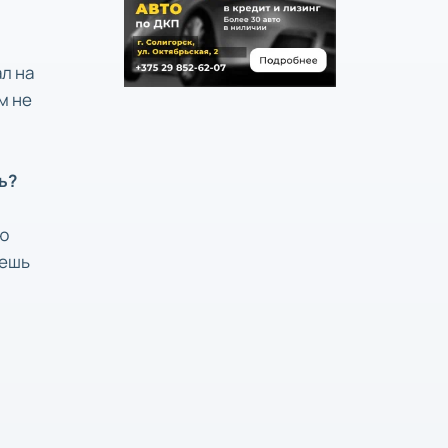
ал на
м не
ь?
лю
аешь