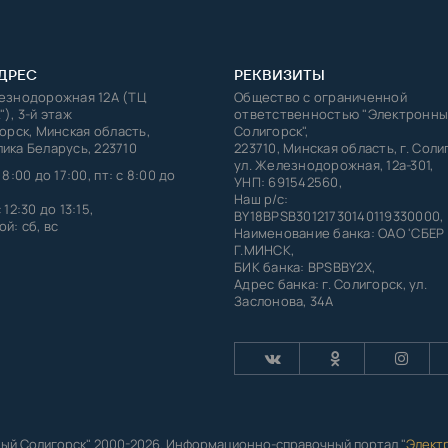
ДРЕС
РЕКВИЗИТЫ
лезнодорожная 12А (ТЦ
Общество с ограниченной
"), 3-й этаж
ответственностью "Электронны
горск, Минская область,
Солигорск",
ика Беларусь, 223710
223710, Минская область, г. Соли
ул. Железнодорожная, 12а-301,
 8:00 до 17:00, пт: с 8:00 до
УНП: 691542560,
Наш р/с:
 12:30 до 13:15,
BY18BPSB30121730140119330000,
й: сб, вс
Наименование банка: ОАО 'СБЕР
Г.МИНСК,
БИК банка: BPSBBY2X,
Адрес банка: г. Солигорск, ул.
Заслонова, 34А
ый Солигорск" 2000-2026. Информационно-справочный портал "
Элект