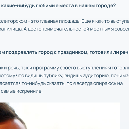
ть какие-нибудь любимые места в нашем городе?
олигорском - это главная площадь. Еще я как-то выступ
ранилища. А достопримечательностей местных я совсе
ом поздравлять город с праздником, готовили ли реч
как и речь, так и программу своего выступления я готов
отому что видишь публику, видишь аудиторию, поним
асается что-нибудь сказать, то я всегда опираюсь на
а самые искренние.