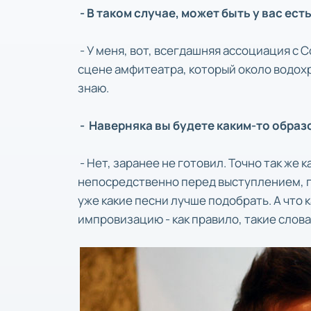
- В таком случае, может быть у вас ес
- У меня, вот, всегдашняя ассоциация с С
сцене амфитеатра, который около водох
знаю.
- Наверняка вы будете каким-то образ
- Нет, заранее не готовил. Точно так же 
непосредственно перед выступлением, п
уже какие песни лучше подобрать. А что к
импровизацию - как правило, такие слов