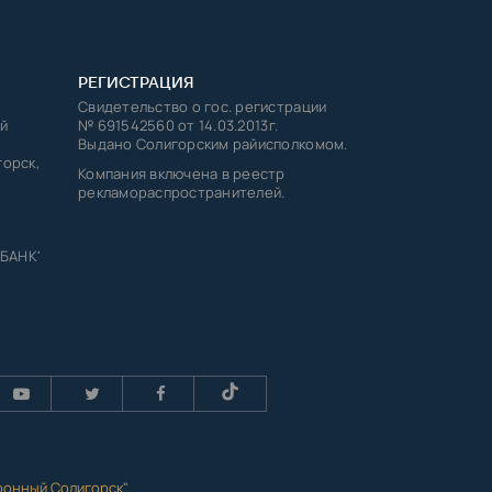
РЕГИСТРАЦИЯ
Свидетельство о гос. регистрации
й
№ 691542560 от 14.03.2013г.
Выдано Солигорским райисполкомом.
горск,
Компания включена в реестр
рекламораспространителей.
 БАНК'
ронный Солигорск"
.