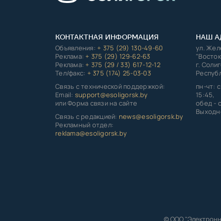
КОНТАКТНАЯ ИНФОРМАЦИЯ
НАШ А
Объявления:
+ 375 (29) 130-49-60
ул. Же
Реклама:
+ 375 (29) 129-62-63
"Восток
Реклама:
+ 375 (29 / 33) 617-12-12
г. Соли
Тел/факс:
+ 375 (174) 25-03-03
Республ
Связь с технической поддержкой:
пн-чт: с
Email:
support@esoligorsk.by
15:45,
или Форма связи на сайте
обед - с
Выходно
Связь с редакцией:
news@esoligorsk.by
Рекламный отдел:
reklama@esoligorsk.by
© ООО "Электронн