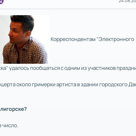
24.08.20
Корреспондентам "Электронного
ка" удалось пообщаться с одним из участников праздн
нцерта около гримерки артиста в здании городского Д
олигорске?
е число.