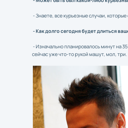
- Может быть был какой-либо курьезны
- Знаете, все курьезные случаи, которые 
- Как долго сегодня будет длиться ва
- Изначально планировалось минут на 35.
сейчас уже что-то рукой машут, мол, три.