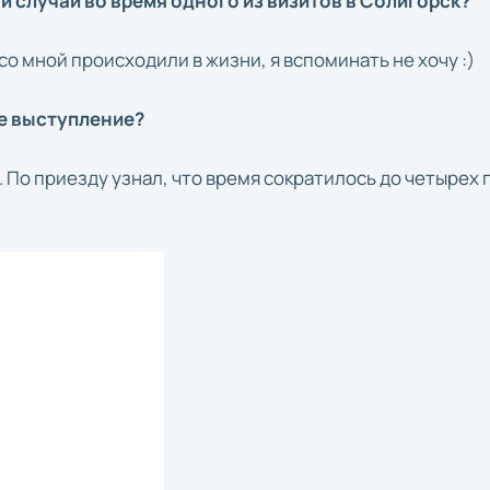
й случай во время одного из визитов в Солигорск?
со мной происходили в жизни, я вспоминать не хочу :)
ше выступление?
 По приезду узнал, что время сократилось до четырех 