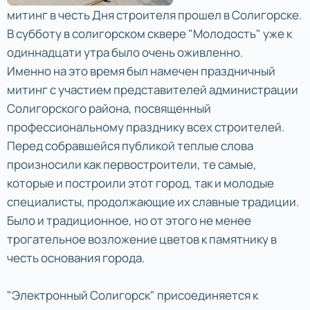
митинг в честь Дня строителя прошел в Солигорске.
В субботу в солигорском сквере "Молодость" уже к
одиннадцати утра было очень оживленно.
Именно на это время был намечен праздничный
митинг с участием представителей администрации
Солигорского района, посвященный
профессиональному празднику всех строителей.
Перед собравшейся публикой теплые слова
произносили как первостроители, те самые,
которые и построили этот город, так и молодые
специалисты, продолжающие их славные традиции.
Было и традиционное, но от этого не менее
трогательное возложение цветов к памятнику в
честь основания города.
"Электронный Солигорск" присоединяется к