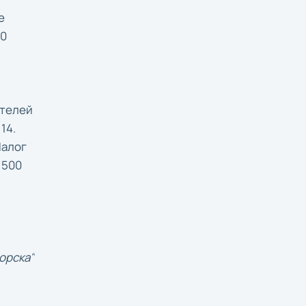
е
30
ателей
14.
Налог
 500
орска"