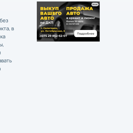
 без
кта, в
ска
ы,
и
авать
а