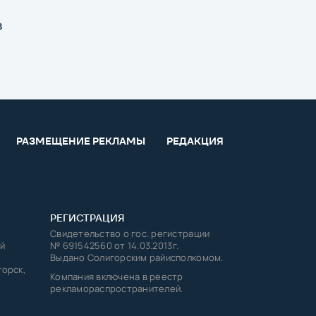
в
РАЗМЕЩЕНИЕ РЕКЛАМЫ
РЕДАКЦИЯ
РЕГИСТРАЦИЯ
Свидетельство о гос. регистрации
й
№ 691542560 от 14.03.2013г.
Выдано Солигорским райисполкомом.
горск,
Компания включена в реестр
рекламораспространителей.