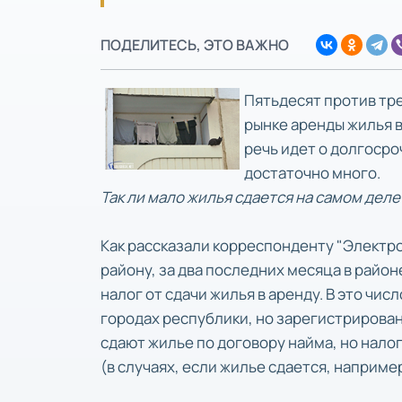
ПОДЕЛИТЕСЬ, ЭТО ВАЖНО
Пятьдесят против тр
рынке аренды жилья в
речь идет о долгосро
достаточно много.
Так ли мало жилья сдается на самом деле
Как рассказали корреспонденту "Электр
району, за два последних месяца в райо
налог от сдачи жилья в аренду. В это чи
городах республики, но зарегистрирован
сдают жилье по договору найма, но нало
(в случаях, если жилье сдается, наприме