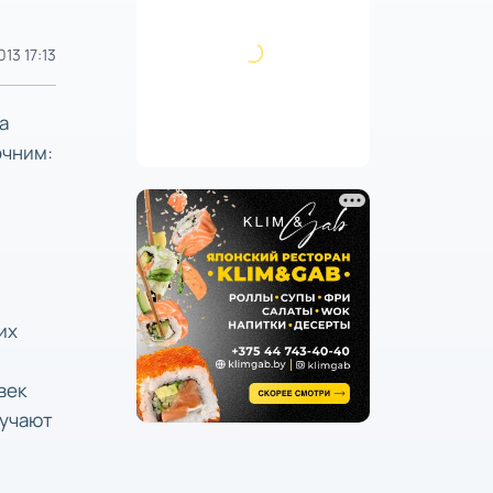
13 17:13
а
очним:
их
век
лучают