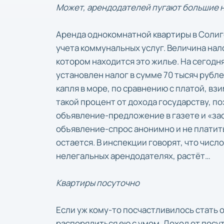
Может, арендодателей пугают большие 
Аренда однокомнатной квартиры в Солиго
учета коммунальных услуг. Величина нало
котором находится это жилье. На сегод
установлен налог в сумме 70 тысяч рубле
капля в море, по сравнению с платой, вз
такой процент от дохода государству, по
объявление-предложение в газете и «зас
объявление-спрос анонимно и не платить
остается. В инспекции говорят, что чи
нелегальных арендодателях, растёт…
Квартиры посуточно
Если уж кому-то посчастливилось стать 
распорядиться ею с умом. Доход от посу