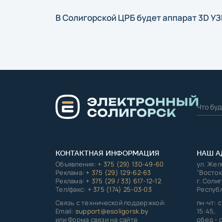
В Солигорской ЦРБ будет аппарат 3D У
КОНТАКТНАЯ ИНФОРМАЦИЯ
НАШ А
Объявления:
+ 375 (29) 130-49-60
ул. Же
Реклама:
+ 375 (29) 129-62-63
"Восток
Реклама:
+ 375 (29 / 33) 617-12-12
г. Соли
Тел/факс:
+ 375 (174) 25-03-03
Республ
Связь с технической поддержкой:
пн-чт: с
Email:
support@esoligorsk.by
15:45,
или Форма связи на сайте
обед - с