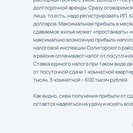
долгосрочной аренды. Сразу оговоримся
лица, то есть, надо регистрировать ИП. К
долларов. Максимальная прибыль в месяц
сдаваемое жилье может «простаивать» не
максимально возможную прибыль наполо
налоговой инспекции Солигорского райо
в районе оплачивают налог от посуточной
Ставка единого налога при таком виде д
от посуточной сдачи 1-комнатной квартир
тысяч, 3-комнатной – 600 тысяч рублей.
Как видно, схем получения прибыли от сд
остается надеяться на удачу и искать в