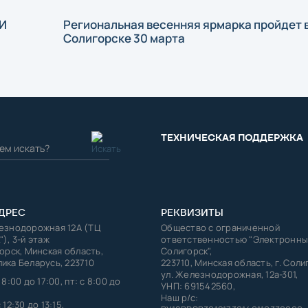
ЗИ
Региональная весенняя ярмарка пройдет 
Солигорске 30 марта
ТЕХНИЧЕСКАЯ ПОДДЕРЖКА
ДРЕС
РЕКВИЗИТЫ
лезнодорожная 12А (ТЦ
Общество с ограниченной
"), 3-й этаж
ответственностью "Электронны
горск, Минская область,
Солигорск",
ика Беларусь, 223710
223710, Минская область, г. Соли
ул. Железнодорожная, 12а-301,
 8:00 до 17:00, пт: с 8:00 до
УНП: 691542560,
Наш р/с:
 12:30 до 13:15,