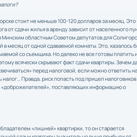
налоги?
рске стоит не меньше 100-120 долларов за месяц. Это
га от сдачи жилья в аренду зависит от населенного пун
ня Минским областным Советом депутатов для Солигор
й в месяц от одной сдаваемой комнаты. Это, казалось б
имаемой со съемщика. Но далеко не все готовы платить 
этому всячески скрывают факт сдачи квартиры. Зачем д
вечиваться» перед налоговой, если можно ответить н
 налог… Правда, риск попасть под прицел налоговиков
сло «доброжелателей», поставляющих информацию о
обладателем «лишней» квартирки, то он старается
точной сдачи квартиры значительно выше прибыли от