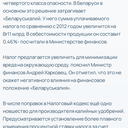
четвертого класса опасности. В Беларуси в
основном это решение затрагивает
«Беларуськалий. У него сумма уплачиваемого
налога по сравнению с 2012 годом увеличится на
Br11 млрд. В себестоимости продукции он составит
0,46%- посчитали в Министерстве финансов.
Налог предлагается увеличить для минимизации
вреда на окружающую среду, пояснил Министр
финансов Андрей Харковец. Он отметил, что это не
окажет негативного влияния на финансовое
положение «Беларуськалия».
В числе поправок в Налоговый кодекс ещё одно
новшество для производителя калийных удобрений.
Предусматривается установление более плавного
изменения процентной ставки налога за счет