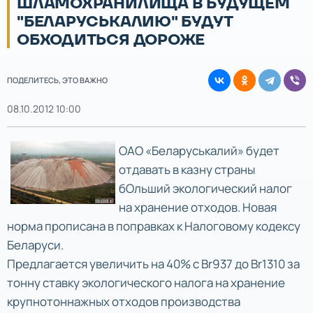
ШЛАМОХРАНИЛИЩА В БУДУЩЕМ
"БЕЛАРУСЬКАЛИЮ" БУДУТ
ОБХОДИТЬСЯ ДОРОЖЕ
ПОДЕЛИТЕСЬ, ЭТО ВАЖНО
08.10.2012 10:00
ОАО «Беларуськалий» будет
отдавать в казну страны
бОльший экологический налог
на хранение отходов. Новая
норма прописана в поправках к Налоговому кодексу
Беларуси.
Предлагается увеличить на 40% с Br937 до Br1310 за
тонну ставку экологического налога на хранение
крупнотоннажных отходов производства