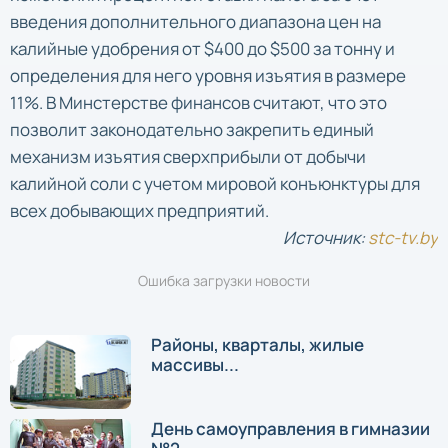
введения дополнительного диапазона цен на
калийные удобрения от $400 до $500 за тонну и
определения для него уровня изъятия в размере
11%. В Минстерстве финансов считают, что это
позволит законодательно закрепить единый
механизм изъятия сверхприбыли от добычи
калийной соли с учетом мировой конъюнктуры для
всех добывающих предприятий.
Источник:
stc-tv.by
Ошибка загрузки новости
Районы, кварталы, жилые
массивы...
День самоуправления в гимназии