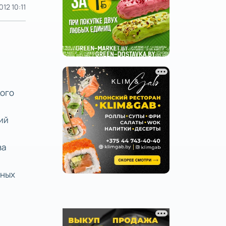
12 10:11
кого
ий
ва
тных