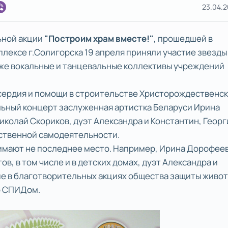
23.04.20
ьной акции
"Построим храм вместе!"
, прошедшей в
ексе г.Солигорска 19 апреля приняли участие звезды
кже вокальные и танцевальные коллективы учреждений
сердия и помощи в строительстве Христорождественс
ьный концерт заслуженная артистка Беларуси Ирина
колай Скориков, дуэт Александра и Константин, Георг
ественной самодеятельности.
имают не последнее место. Например, Ирина Дорофее
в, в том числе и в детских домах, дуэт Александра и
е в благотворительных акциях общества защиты живо
со СПИДом.