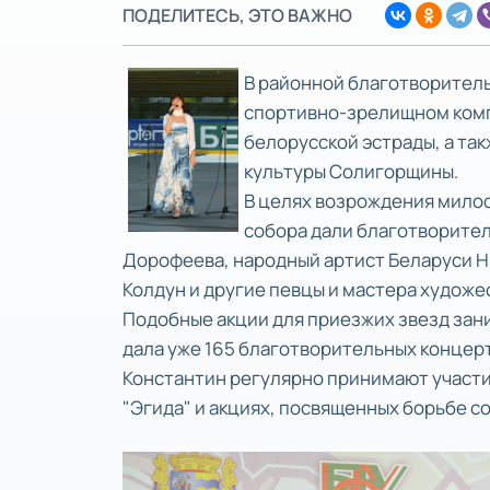
ПОДЕЛИТЕСЬ, ЭТО ВАЖНО
В районной благотворител
спортивно-зрелищном компл
белорусской эстрады, а та
культуры Солигорщины.
В целях возрождения мило
собора дали благотворител
Дорофеева, народный артист Беларуси Ни
Колдун и другие певцы и мастера худож
Подобные акции для приезжих звезд зан
дала уже 165 благотворительных концерто
Константин регулярно принимают участи
"Эгида" и акциях, посвященных борьбе 