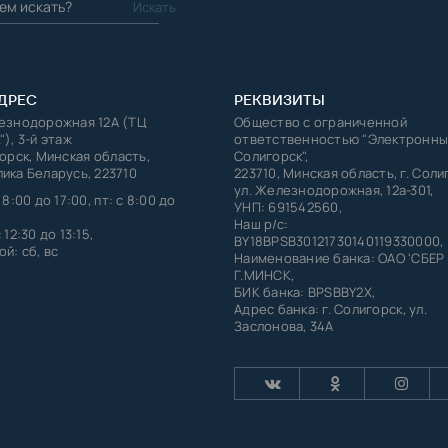
ДРЕС
РЕКВИЗИТЫ
лезнодорожная 12А (ТЦ
Общество с ограниченной
"), 3-й этаж
ответственностью "Электронны
горск, Минская область,
Солигорск",
ика Беларусь, 223710
223710, Минская область, г. Соли
ул. Железнодорожная, 12а-301,
 8:00 до 17:00, пт: с 8:00 до
УНП: 691542560,
Наш р/с:
 12:30 до 13:15,
BY18BPSB30121730140119330000,
й: сб, вс
Наименование банка: ОАО 'СБЕР
Г.МИНСК,
БИК банка: BPSBBY2X,
Адрес банка: г. Солигорск, ул.
Заслонова, 34А