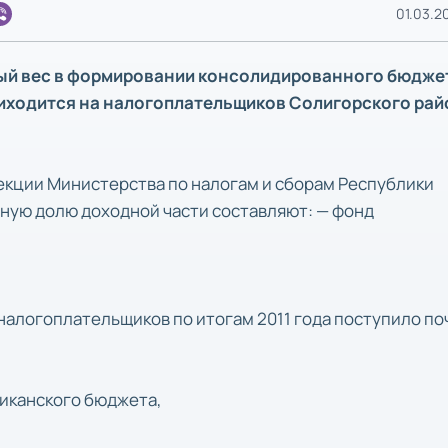
01.03.20
ый вес в формировании консолидированного бюдже
иходится на налогоплательщиков Солигорского рай
кции Министерства по налогам и сборам Республики
вную долю доходной части составляют: — фонд
алогоплательщиков по итогам 2011 года поступило по
ликанского бюджета,