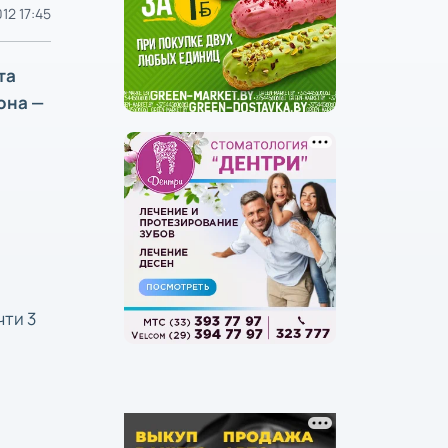
12 17:45
та
она —
чти 3