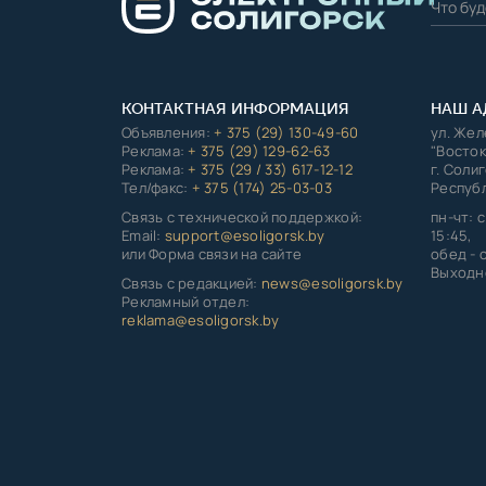
КОНТАКТНАЯ ИНФОРМАЦИЯ
НАШ А
Объявления:
+ 375 (29) 130-49-60
ул. Же
Реклама:
+ 375 (29) 129-62-63
"Восток
Реклама:
+ 375 (29 / 33) 617-12-12
г. Соли
Тел/факс:
+ 375 (174) 25-03-03
Республ
Связь с технической поддержкой:
пн-чт: с
Email:
support@esoligorsk.by
15:45,
или Форма связи на сайте
обед - с
Выходно
Связь с редакцией:
news@esoligorsk.by
Рекламный отдел:
reklama@esoligorsk.by