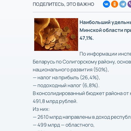
ПОДЕЛИТЕСЬ, ЭТО ВАЖНО
Наибольший удельн
Минской области пр
47,1%.
По информации инспе
Беларусь по Солигорскому району, осно
национального развития (50%),
— налог на прибыль (26,4%),
— подоходный налог (6,8%).
В консолидированный бюджет района от н
491,8 млрд рублей.
Из них:
— 2610 млрд направлены в доход респуб
— 499 млрд — областного,