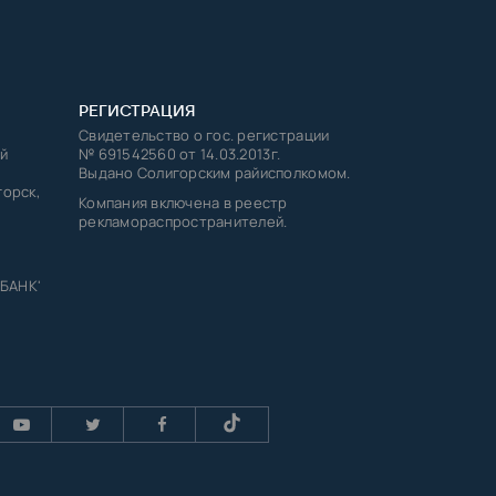
РЕГИСТРАЦИЯ
Свидетельство о гос. регистрации
й
№ 691542560 от 14.03.2013г.
Выдано Солигорским райисполкомом.
горск,
Компания включена в реестр
рекламораспространителей.
 БАНК'