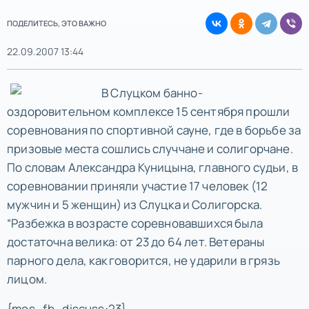
ПОДЕЛИТЕСЬ, ЭТО ВАЖНО
22.09.2007 13:44
В Слуцком банно-
оздоровительном комплексе 15 сентября прошли
соревнования по спортивной сауне, где в борьбе за
призовые места сошлись случчане и солигорчане.
По словам Александра Куницына, главного судьи, в
соревновании приняли участие 17 человек (12
мужчин и 5 женщин) из Слуцка и Солигорска.
“Разбежка в возрасте соревновавшихся была
достаточна велика: от 23 до 64 лет. Ветераны
парного дела, как говорится, не ударили в грязь
лицом.
{mos_fb_discuss:23}