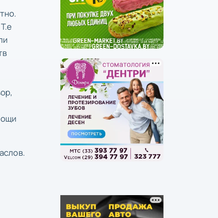
стно.
Т.е
ли
тв
ор,
мощи
аслов.