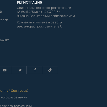
РЕГИСТРАЦИЯ
Свидетельство о гос. регистрации
й
№ 691542560 от 14.03.2013г.
Выдано Солигорским райисполкомом.
горск,
Компания включена в реестр
рекламораспространителей.
 БАНК'
ронный Солигорск"
.
енного разрешения
 любого тела ссылки,