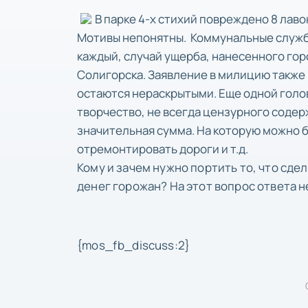
В парке 4-х стихий повреждено 8 лавок
Мотивы непонятны. Коммунальные службы
каждый, случай ущерба, нанесенного гор
Солигорска. Заявление в милицию также
остаются нераскрытыми. Еще одной гол
творчество, не всегда цензурного содер
значительная сумма. На которую можно б
отремонтировать дороги и т.д.
Кому и зачем нужно портить то, что сд
денег горожан? На этот вопрос ответа н
{mos_fb_discuss:2}