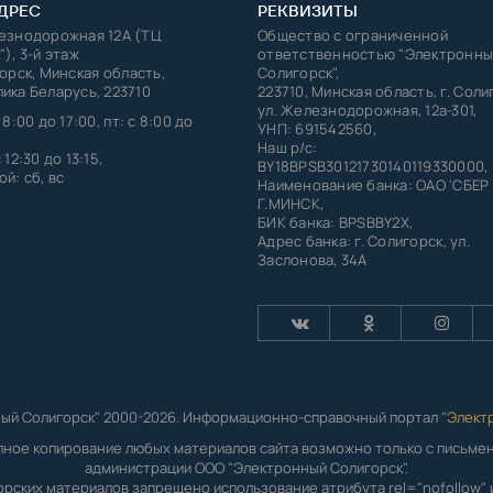
ДРЕС
РЕКВИЗИТЫ
лезнодорожная 12А (ТЦ
Общество с ограниченной
"), 3-й этаж
ответственностью "Электронны
горск, Минская область,
Солигорск",
ика Беларусь, 223710
223710, Минская область, г. Соли
ул. Железнодорожная, 12а-301,
 8:00 до 17:00, пт: с 8:00 до
УНП: 691542560,
Наш р/с:
 12:30 до 13:15,
BY18BPSB30121730140119330000,
й: сб, вс
Наименование банка: ОАО 'СБЕР
Г.МИНСК,
БИК банка: BPSBBY2X,
Адрес банка: г. Солигорск, ул.
Заслонова, 34А
ый Солигорск" 2000-2026. Информационно-справочный портал "
Элект
лное копирование любых материалов сайта возможно только с письм
администрации ООО "Электронный Солигорск".
орских материалов запрещено использование атрибута rel="nofollow" и