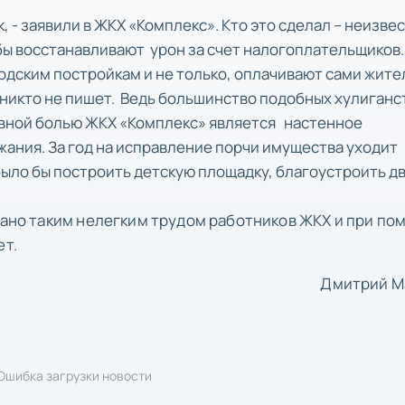
, - заявили в ЖКХ «Комплекс». Кто это сделал – неизве
 восстанавливают урон за счет налогоплательщиков. 
одским постройкам и не только, оплачивают сами жите
 никто не пишет. Ведь большинство подобных хулиганс
овной болью ЖКХ «Комплекс» является настенное
жания. За год на исправление порчи имущества уходит
ыло бы построить детскую площадку, благоустроить дв
елано таким нелегким трудом работников ЖКХ и при по
ет.
Дмитрий М
Ошибка загрузки новости