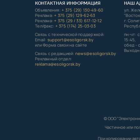
КОНТАКТНАЯ ИНФОРМАЦИЯ
НАШ А
Объявления:
+ 375 (29) 130-49-60
ул. Же
Реклама:
+ 375 (29) 129-62-63
"Восток
Реклама:
+ 375 (29 / 33) 617-12-12
г. Соли
Тел/факс:
+ 375 (174) 25-03-03
Республ
Связь с технической поддержкой:
пн-чт: с
Email:
support@esoligorsk.by
15:45,
или Форма связи на сайте
обед - с
Выходно
Связь с редакцией:
news@esoligorsk.by
Рекламный отдел:
reklama@esoligorsk.by
© ООО "Электронн
Частичное или по
При копировании авт