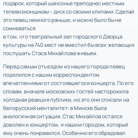
подарок, который шансонье преподнес местным
телевизионщикам – диск со своими клипами. Сделай
это певец немного раньше, и можно было бы не
сомневаться
в том, что театральный зал городского Дворца
культуры на 740 мест не вместил бы всех желающих
послушать Стаса Михайлова живьем.
Перед самым отъездом из нашего города певец
поделился с нашим корреспондентом
впечатлениями от состоявшегося концерта. По его
словам, вначале московских гостей насторожила
холодная реакция публики, но это они списали на
белорусский менталитет: в Минске была
аналогичная ситуация. Стас Михайлов остался
доволен и концертом, и нашим городом, который
ему очень понравился. Особенно его обрадовал