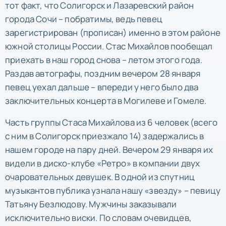
тот факт, что Солигорск и Лазаревский район
города Сочи – побратимы, ведь певец
зарегистрирован (прописан) именно в этом районе
южной столицы России. Стас Михайлов пообещал
приехать в наш город снова – летом этого года.
Раздав автографы, поздним вечером 28 января
певец уехал дальше – впереди у него было два
заключительных концерта в Могилеве и Гомеле.
Часть группы Стаса Михайлова из 6 человек (всего
с ним в Солигорск приезжало 14) задержались в
нашем городе на пару дней. Вечером 29 января их
видели в диско-клубе «Ретро» в компании двух
очаровательных девушек. В одной из спутниц
музыкантов публика узнала нашу «звезду» – певицу
Татьяну Безлюдову. Мужчины заказывали
исключительно виски. По словам очевидцев,