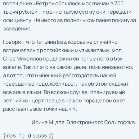
посещение «Ретро» обошлось москвичам в 700
тысяч рублей – именно такую сумму они передали
официанту. Немного за полночь компания покинула
заведение.
Говорят, что Татьяна Безлюдова не случайно
встречалась с российскими музыкантами: мол,
Стас Михайлов предложил ей петь у него в бэк-
вокале. Так ли это на самом деле, пока неизвестно,
а вот то, что нынешний работодатель нашей
«звезды» ее недолюбливает, так об этом судачат
все злые языки. Во всяком случае, планируемый
летний концерт певца в нашем городе поможет
расставить все точки над «і».
Ирина М. для Электронного Солигорска.
{mos_fb_discuss:2}