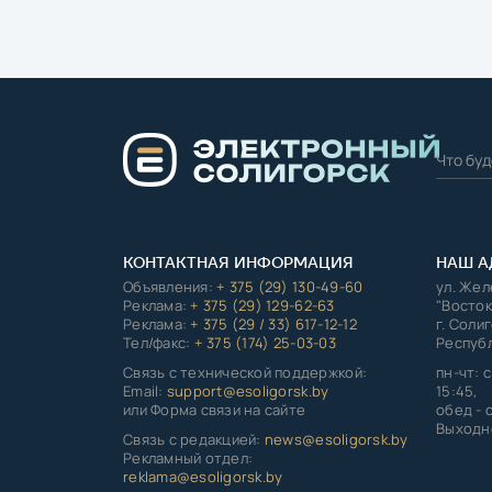
КОНТАКТНАЯ ИНФОРМАЦИЯ
НАШ А
Объявления:
+ 375 (29) 130-49-60
ул. Же
Реклама:
+ 375 (29) 129-62-63
"Восток
Реклама:
+ 375 (29 / 33) 617-12-12
г. Соли
Тел/факс:
+ 375 (174) 25-03-03
Республ
Связь с технической поддержкой:
пн-чт: с
Email:
support@esoligorsk.by
15:45,
или Форма связи на сайте
обед - с
Выходно
Связь с редакцией:
news@esoligorsk.by
Рекламный отдел:
reklama@esoligorsk.by