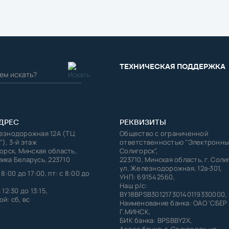
ТЕХНИЧЕСКАЯ ПОДДЕРЖКА
ДРЕС
РЕКВИЗИТЫ
лезнодорожная 12А (ТЦ
Общество с ограниченной
"), 3-й этаж
ответственностью "Электронны
горск, Минская область,
Солигорск",
ика Беларусь, 223710
223710, Минская область, г. Соли
ул. Железнодорожная, 12а-301,
 8:00 до 17:00, пт: с 8:00 до
УНП: 691542560,
Наш р/с:
 12:30 до 13:15,
BY18BPSB30121730140119330000,
й: сб, вс
Наименование банка: ОАО 'СБЕР
Г.МИНСК,
БИК банка: BPSBBY2X,
Адрес банка: г. Солигорск, ул.