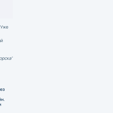
 Уже
н
ый
орска"
ез
йн.
и