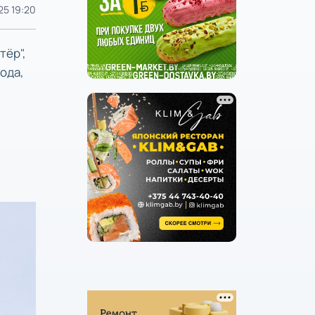
25 19:20
тёр",
ода,