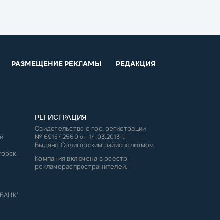
РАЗМЕЩЕНИЕ РЕКЛАМЫ
РЕДАКЦИЯ
РЕГИСТРАЦИЯ
Свидетельство о гос. регистрации
й
№ 691542560 от 14.03.2013г.
Выдано Солигорским райисполкомом.
горск,
Компания включена в реестр
рекламораспространителей.
 БАНК'