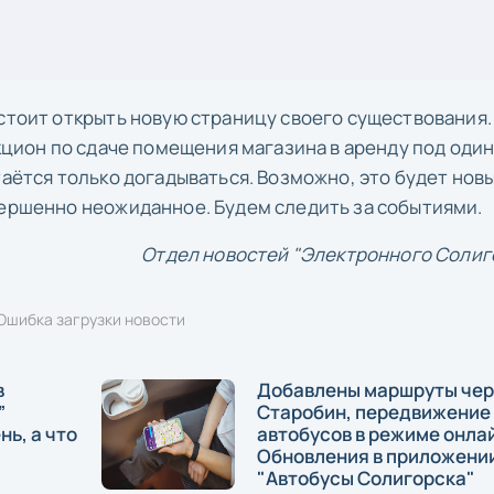
дстоит открыть новую страницу своего существования.
укцион по сдаче помещения магазина в аренду под оди
таётся только догадываться. Возможно, это будет нов
вершенно неожиданное. Будем следить за событиями.
Отдел новостей "Электронного Солиг
Ошибка загрузки новости
в
Добавлены маршруты чер
”
Старобин, передвижение
ь, а что
автобусов в режиме онла
Обновления в приложени
"Автобусы Солигорска"