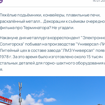
14.07.20
Тяжёлые подъёмники, конвейеры, плавильные печи,
раскалённый металл… Декорации к съёмкам очередно
фильма про Терминатора? Не угадали.
Накануне дня металлурга корреспондент "Электронн
Солигорска" побывал на производстве "Универсал-ЛИ
Литейный цех в составе завода "ЛМЗ Универсал" появ
1978 г. За это время было изготовлено около 15 тысяч
стальных деталей для горно-шахтного оборудования 
я.