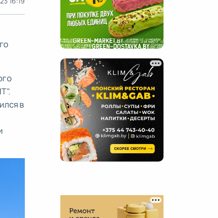
23 16:19
го
ого
Т".
ился в
и