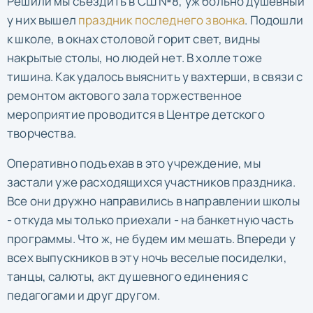
Решили мы съездить в СШ №8, уж больно душевный
у них вышел
праздник последнего звонка
. Подошли
к школе, в окнах столовой горит свет, видны
накрытые столы, но людей нет. В холле тоже
тишина. Как удалось выяснить у вахтерши, в связи с
ремонтом актового зала торжественное
мероприятие проводится в Центре детского
творчества.
Оперативно подъехав в это учреждение, мы
застали уже расходящихся участников праздника.
Все они дружно направились в направлении школы
- откуда мы только приехали - на банкетную часть
программы. Что ж, не будем им мешать. Впереди у
всех выпускников в эту ночь веселые посиделки,
танцы, салюты, акт душевного единения с
педагогами и друг другом.