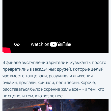
В финале выступления зрители и музыканты просто
превратилиь в закадычных друзей, которые целый
час вместе танцевали, разучивали движения
руками, прыгали, кричали, пели песни. Короче,
расставаться было искренне жаль всем - и тем, кто
на сцене, и тем, кто возле нее.