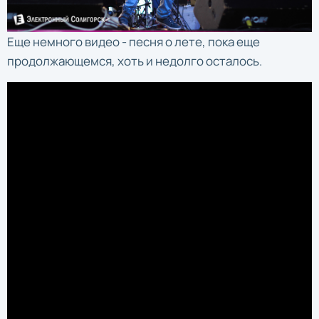
Еще немного видео - песня о лете, пока еще
продолжающемся, хоть и недолго осталось.